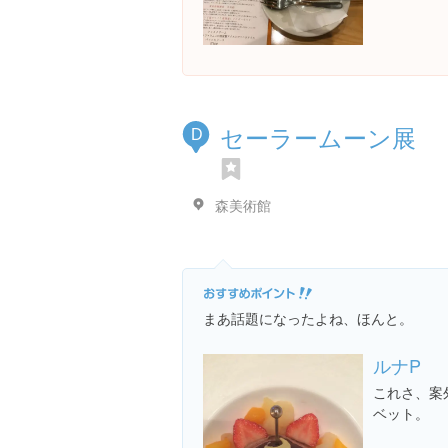
セーラームーン展
D
森美術館
まあ話題になったよね、ほんと。
ルナP
これさ、案
ベット。