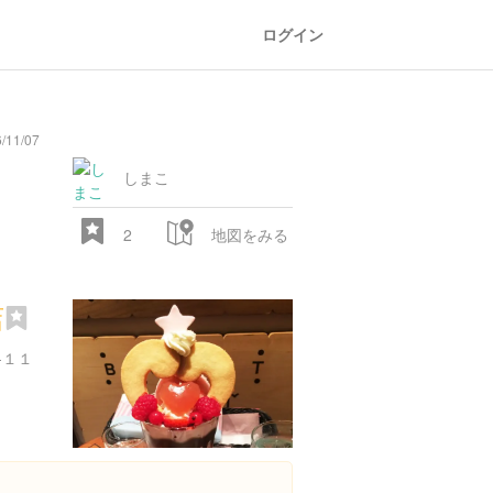
ログイン
/11/07
しまこ
2
地図をみる
店
-１１