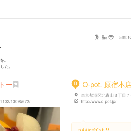
公開: 16
々
を。
ました。
トー
Q-pot. 原宿本
B
東京都港区北青山３丁目７
131102/13095672/
http://www.q-pot.jp/