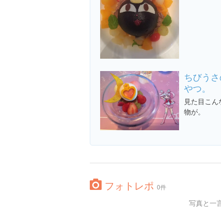
ちびうさ
やつ。
見た目こん
物が。
フォトレポ
0件
写真と一