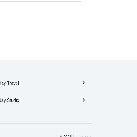
day Travel
day Studio
© 2026 Holiday Inc.