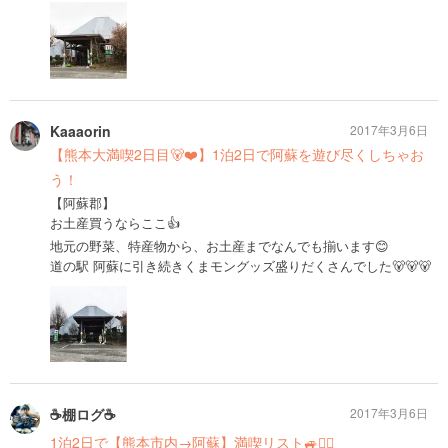
Kaaaorin
2017年3月6日
【熊本大満喫2日目🐻❤️】1泊2日で阿蘇を遊び尽くしちゃお
う！
【阿蘇郡】
お土産買うならここ👍
地元の野菜、特産物から、お土産までなんでも揃います😊
道の駅 阿蘇に引き続きくまモングッズ盛りだくさんでした🐻🐻🐻
☕️棚ログ☕️
2017年3月6日
1泊2日で【熊本市内→阿蘇】満喫リスト🚙☝🏻️