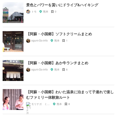
景色とパワーを貰いにドライブ&ハイキング
トモ
熊本
0
【阿蘇・小国郷】ソフトクリームまとめ
oguni-Go-info
熊本
1
【阿蘇・小国郷】あか牛ランチまとめ
oguni-Go-info
熊本
6
【阿蘇・小国郷】わいた温泉に泊まって子連れで楽し
むファミリー体験旅ルート
モリナガ ミツヒロ
熊本
8