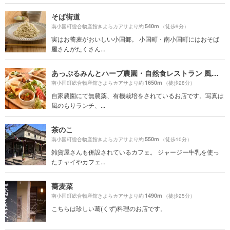
そば街道
540m
南小国町総合物産館きよらカアサより約
（徒歩9分）
実はお蕎麦がおいしい小国郷。 小国町・南小国町にはおそば
屋さんがたくさん...
あっぷるみんとハーブ農園・自然食レストラン 風のもり
1650m
南小国町総合物産館きよらカアサより約
（徒歩28分）
自家農園にて無農薬、有機栽培をされているお店です。写真は
風のもりランチ、...
茶のこ
550m
南小国町総合物産館きよらカアサより約
（徒歩10分）
雑貨屋さんも併設されているカフェ。 ジャージー牛乳を使っ
たチャイやカフェ...
蕎麦菜
1490m
南小国町総合物産館きよらカアサより約
（徒歩25分）
こちらは珍しい葛(くず)料理のお店です。