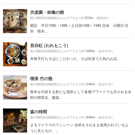
共楽園・林檎の樹
510m
南小国町総合物産館きよらカアサより約
（徒歩9分）
開店 平日10時～18時／土日祝10時～19時 店休 火曜日 住
所 熊本...
吾亦紅 (われもこう)
1490m
南小国町総合物産館きよらカアサより約
（徒歩25分）
本格手打ちそばにこだわった、そば街道で人気のお店。
喫茶 竹の熊
1240m
南小国町総合物産館きよらカアサより約
（徒歩21分）
熊本を代表する新たな場所として各種アワードでも評される令
和の喫茶店。建築...
森の時間
1940m
南小国町総合物産館きよらカアサより約
（徒歩33分）
まるでドラマのワンシーン 自然をそのまま使用されているよ
うに見えるが、...