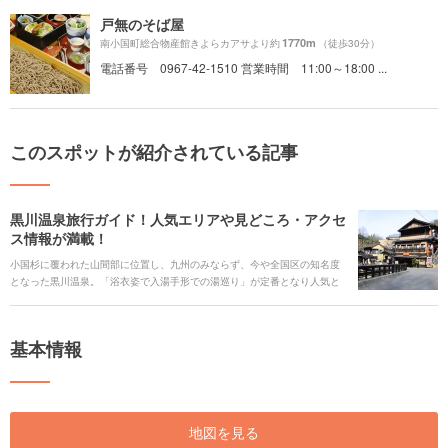
戸無のそば屋
1770m
南小国町総合物産館きよらカアサより約
（徒歩30分）
電話番号 0967-42-1510 営業時間 11:00～18:00 ...
このスポットが紹介されている記事
黒川温泉旅行ガイド！人気エリアや見どころ・アクセ
ス情報が満載！
小国杉に覆われた山間部に位置し、九州のみならず、今や全国区の知名度
となった黒川温泉。「浴衣姿で入湯手形での湯巡り」が定番となり人気と
なりました。規模はあまり大きくありませんが、日本の原風景が残る情緒
たっぷりの雰囲気がさらに身も心もリラックスさせてくれます。 熊本と大
分の県境に位置することから、黒川温泉の周辺には観光スポットも盛りだ
基本情報
くさんです。マイナスイオンがたっぷりの自然やパワースポット、フォト
ジェニックスポットなど温泉だけではない魅力をご紹介します。
地図を見る