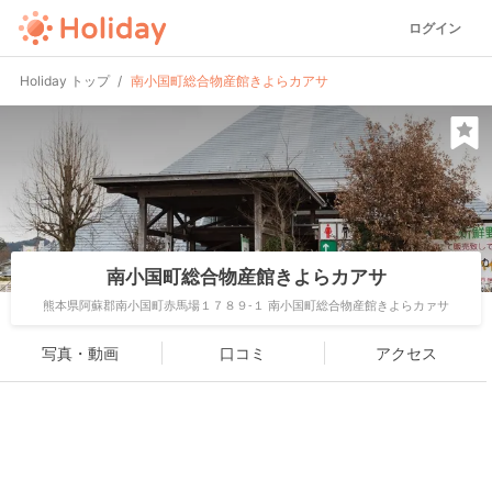
ログイン
Holiday トップ
南小国町総合物産館きよらカアサ
南小国町総合物産館きよらカアサ
熊本県阿蘇郡南小国町赤馬場１７８９-１ 南小国町総合物産館きよらカァサ
写真・動画
口コミ
アクセス