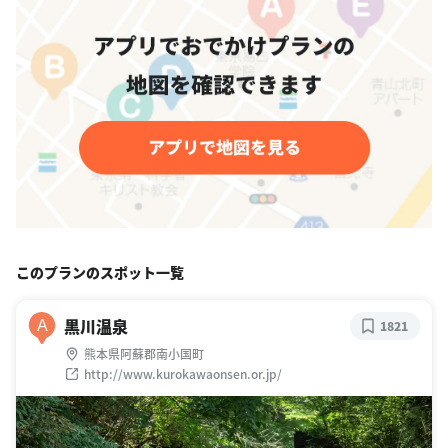
このプランのスポット一覧
黒川温泉
A
1821
熊本県阿蘇郡南小国町
http://www.kurokawaonsen.or.jp/