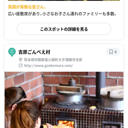
笑顔が素敵な皆さん。
広い座敷席があり、小さなお子さん連れのファミリーも多数。
このスポットの詳細を見る
吉原ごんべえ村
C
8
熊本県阿蘇郡南小国町大字満願寺吉原
http://www.gonbemura.com/