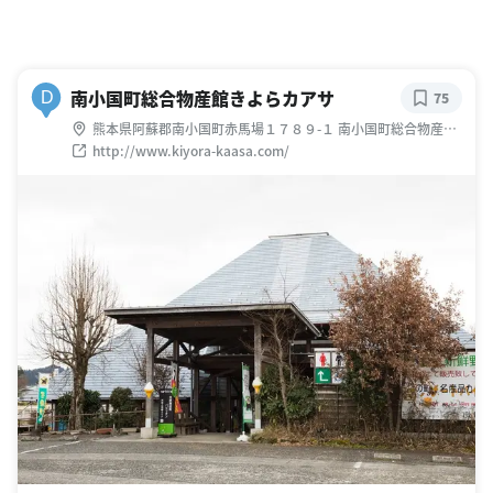
南小国町総合物産館きよらカアサ
D
75
熊本県阿蘇郡南小国町赤馬場１７８９-１ 南小国町総合物産館
きよらカァサ
http://www.kiyora-kaasa.com/