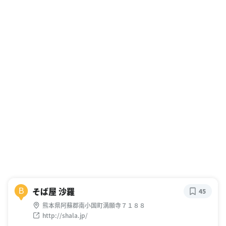
そば屋 沙羅
B
45
熊本県阿蘇郡南小国町満願寺７１８８
http://shala.jp/