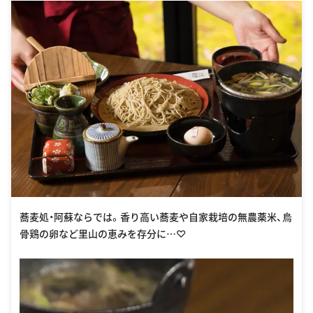
蕎麦処・阿蘇ならでは。香り高い蕎麦や自家栽培の無農薬米、烏
骨鶏の卵など里山の恵みを存分に…♡