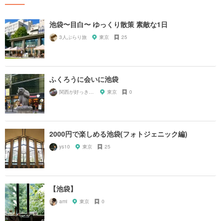
池袋〜目白〜 ゆっくり散策 素敵な1日
3人ぶらり旅
東京
25
ふくろうに会いに池袋
関西が好っきゃねん
東京
0
2000円で楽しめる池袋(フォトジェニック編)
ys10
東京
25
【池袋】
ami
東京
0