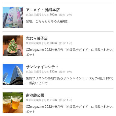
アニメイト 池袋本店
700m
東京芸術劇場より約
（徒歩12分）
聖地。こちらももちろん(散財)。
志むら菓子店
830m
東京芸術劇場より約
（徒歩14分）
OZmagazine 2022年9月号「池袋完全ガイド」に掲載されたス
ポット
サンシャインシティ
930m
東京芸術劇場より約
（徒歩16分）
巣鴨プリズンの跡地であるサンシャイン60。僕らの頃は日本で
一番高いビルで...
南池袋公園
610m
東京芸術劇場より約
（徒歩11分）
OZmagazine 2022年9月号「池袋完全ガイド」に掲載されたス
ポット