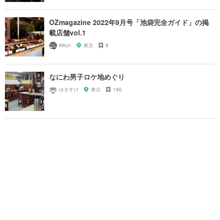
OZmagazine 2022年9月号「池袋完全ガイド」の掲
載店舗vol.1
Ikkun
東京
8
なにわ男子ロケ地めぐり
ゆきすけ
東京
186