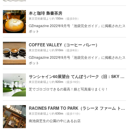
本と珈琲 梟書茶房
150m
東京芸術劇場より約
（徒歩3分）
OZmagazine 2022年9月号「池袋完全ガイド」に掲載されたス
ポット
COFFEE VALLEY（コーヒー バレー）
510m
東京芸術劇場より約
（徒歩9分）
OZmagazine 2022年9月号「池袋完全ガイド」に掲載されたス
ポット
サンシャイン60展望台 てんぼうパーク（旧：SKY CIRCUS サンシャイン60展望台）
920m
東京芸術劇場より約
（徒歩16分）
芝でゴロゴロできるの最高！娘と写真撮りまくり！
RACINES FARM TO PARK（ラシーヌ ファーム トゥー パーク）
630m
東京芸術劇場より約
（徒歩11分）
南池袋芝生の公園の中にあるお店