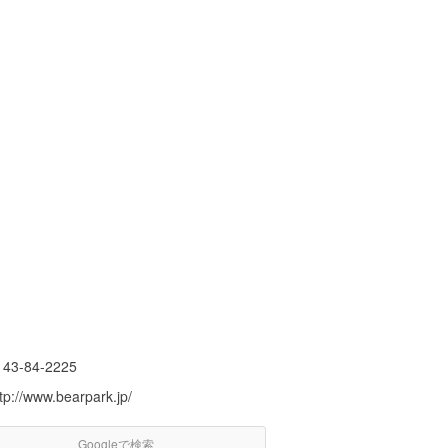
143-84-2225
tp://www.bearpark.jp/
Googleで検索