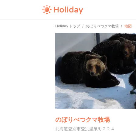
Holiday トップ
のぼりべつクマ牧場
地図
のぼりべつクマ牧場
北海道登別市登別温泉町２２４