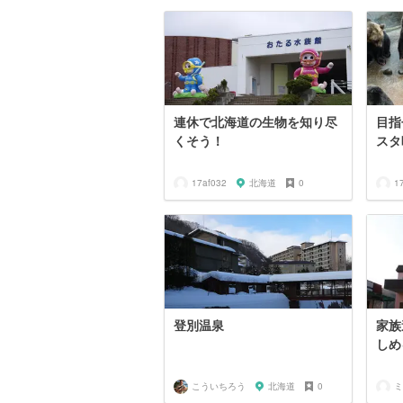
連休で北海道の生物を知り尽
目指
くそう！
スタ
17af032
北海道
0
1
登別温泉
家族
しめ
こういちろう
北海道
0
ミ