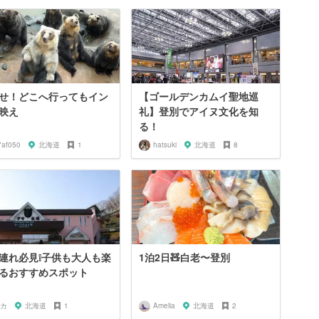
せ！どこへ行ってもイン
【ゴールデンカムイ聖地巡
映え
礼】登別でアイヌ文化を知
る！
7af050
北海道
1
hatsuki
北海道
8
連れ必見❕子供も大人も楽
1泊2日🧸白老〜登別
るおすすめスポット
カ
北海道
1
Amelia
北海道
2