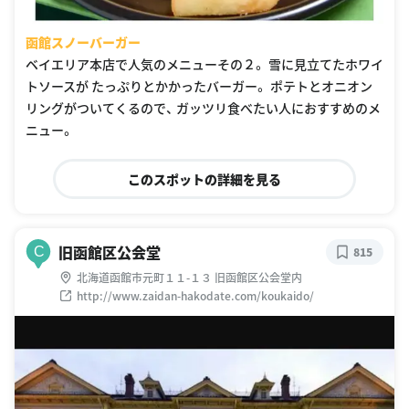
函館スノーバーガー
ベイエリア本店で人気のメニューその２。 雪に見立てたホワイ
トソースが たっぷりとかかったバーガー。 ポテトとオニオン
リングがついてくるので、 ガッツリ食べたい人におすすめのメ
ニュー。
このスポットの詳細を見る
旧函館区公会堂
C
815
北海道函館市元町１１-１３ 旧函館区公会堂内
http://www.zaidan-hakodate.com/koukaido/