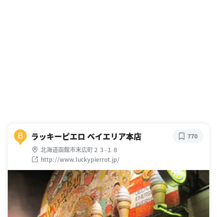
ラッキーピエロ ベイエリア本店
B
770
北海道函館市末広町２３-１８
http://www.luckypierrot.jp/