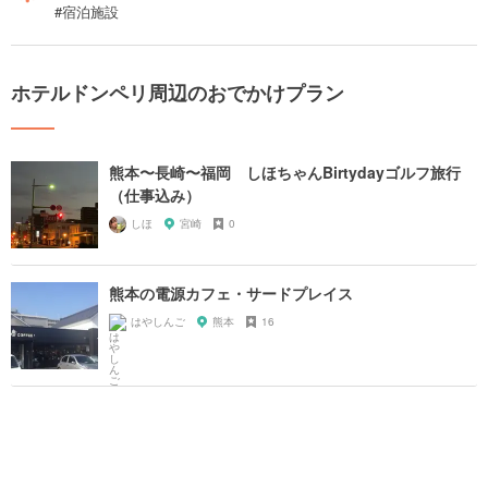
#宿泊施設
ホテルドンペリ周辺のおでかけプラン
熊本〜長崎〜福岡 しほちゃんBirtydayゴルフ旅行
（仕事込み）
しほ
宮崎
0
熊本の電源カフェ・サードプレイス
はやしんご
熊本
16