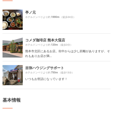
亭ノ元
1990m
ホテルドンペリより約
（徒歩34分）
コメダ珈琲店 熊本大窪店
120m
ホテルドンペリより約
（徒歩3分）
熊本市北区にあるお店。街中からは少し距離がありますが、そ
れもありお店が満...
吉弥ハウジングサポート
750m
ホテルドンペリより約
（徒歩13分）
いつもお世話になっています！
基本情報