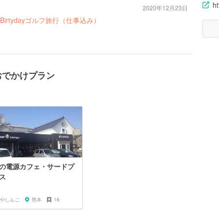
ht
2020年12月23日
rtydayゴルフ旅行（仕事込み）
おでかけプラン
の電源カフェ・サードプ
ス
やしんご
熊本
16