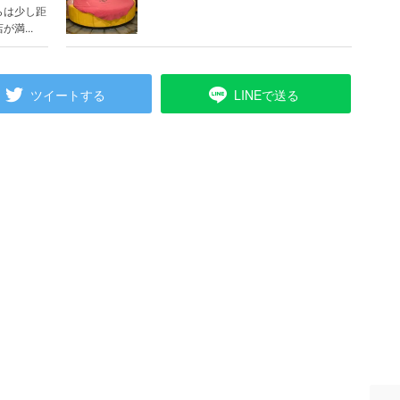
らは少し距
満...
ツイートする
LINEで送る