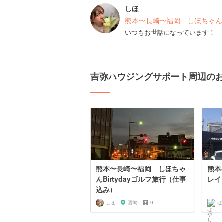
しほ
熊本〜長崎〜福岡 しほちゃんBi
いつもお世話になっています！
吉弥ハウジングサポート周辺の
熊本〜長崎〜福岡 しほちゃ
熊本
んBirtydayゴルフ旅行（仕事
レイ
込み）
しほ
宮崎
0
は