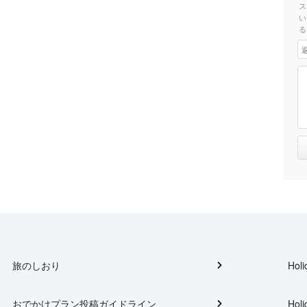
ス
い
る
旅のしおり
Holi
おでかけプラン投稿ガイドライン
Holi