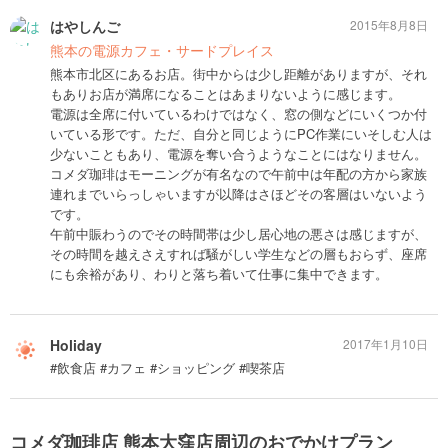
はやしんご
2015年8月8日
熊本の電源カフェ・サードプレイス
熊本市北区にあるお店。街中からは少し距離がありますが、それ
もありお店が満席になることはあまりないように感じます。
電源は全席に付いているわけではなく、窓の側などにいくつか付
いている形です。ただ、自分と同じようにPC作業にいそしむ人は
少ないこともあり、電源を奪い合うようなことにはなりません。
コメダ珈琲はモーニングが有名なので午前中は年配の方から家族
連れまでいらっしゃいますが以降はさほどその客層はいないよう
です。
午前中賑わうのでその時間帯は少し居心地の悪さは感じますが、
その時間を越えさえすれば騒がしい学生などの層もおらず、座席
にも余裕があり、わりと落ち着いて仕事に集中できます。
Holiday
2017年1月10日
#飲食店 #カフェ #ショッピング #喫茶店
コメダ珈琲店 熊本大窪店周辺のおでかけプラン