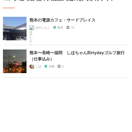
熊本の電源カフェ・サードプレイス
はやしんご
熊本
16
熊本〜長崎〜福岡 しほちゃんBirtydayゴルフ旅行
（仕事込み）
しほ
宮崎
0