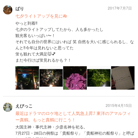
ばり
2017年7月7日
七夕ライトアップを見に🎋
やっと到着‼️
七夕のライトアップしてたから、人も多かったし
観光客もいっぱい〜！
それでも自分の世界にはいれば 笑 自然を大いに感じられるし、な
んと‼️今年は見れないと思ってた
蛍も観れて大満足😽💕
まだ今行けば蛍見れるかも？！
えびっこ
2015年4月15日
最近はドラマのロケ地として人気急上昇⤴︎ 東洋のアマルフィ
ー真鶴。もっと真鶴に行こう！
大国主神・事代主神・少彦名神を祀る。
7月27日・28日の例祭は「貴船祭り」「貴船神社の船祭り」と呼ば