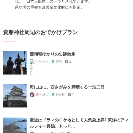
れ、「日本三船祭」の一つとされています。
県や国の重要無形民俗文化財にも指定。
貴船神社周辺のおでかけプラン
源頼朝ゆかりの史跡散歩
小柳 恵一
静岡
2
海に山に、西さがみを満喫する一泊二日
関内 悠人
神奈川
7
最近はドラマのロケ地として人気急上昇⤴︎ 東洋のアマ
ルフィー真鶴。もっと...