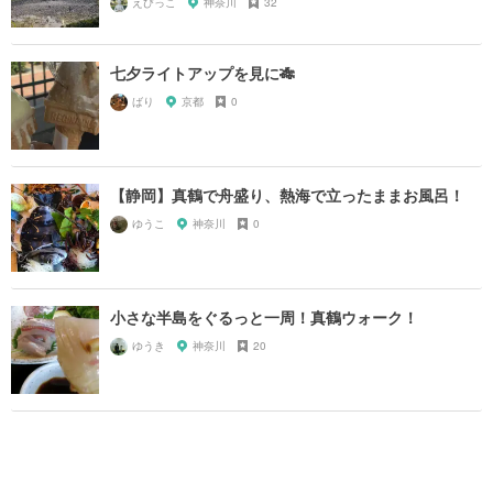
えびっこ
神奈川
32
七夕ライトアップを見に🎋
ばり
京都
0
【静岡】真鶴で舟盛り、熱海で立ったままお風呂！
ゆうこ
神奈川
0
小さな半島をぐるっと一周！真鶴ウォーク！
ゆうき
神奈川
20