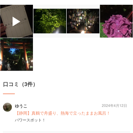
▶
口コミ（3件）
ゆうこ
2024年4月12日
【静岡】真鶴で舟盛り、熱海で立ったままお風呂！
パワースポット！