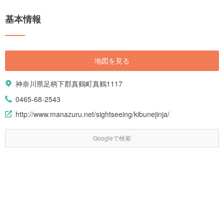
在している一方、自然も多く残りリフレッシュするには最適。神奈川県に
位置する湯河原温泉の魅力をご紹介します。
基本情報
地図を見る
神奈川県足柄下郡真鶴町真鶴1117
0465-68-2543
http://www.manazuru.net/sightseeing/kibunejinja/
Googleで検索