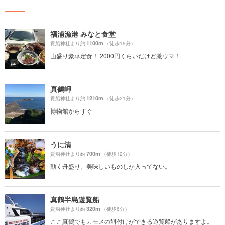
福浦漁港 みなと食堂
1100m
貴船神社より約
（徒歩19分）
山盛り豪華定食！ 2000円くらいだけど激ウマ！
真鶴岬
1210m
貴船神社より約
（徒歩21分）
博物館からすぐ
うに清
700m
貴船神社より約
（徒歩12分）
動く舟盛り。美味しいものしか入ってない。
真鶴半島遊覧船
320m
貴船神社より約
（徒歩6分）
ここ真鶴でもカモメの餌付けができる遊覧船がありますよ。