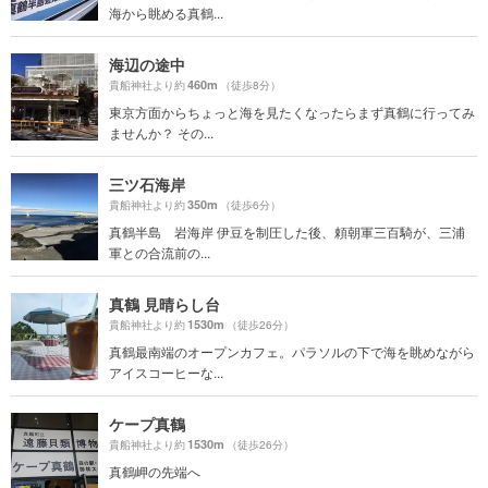
海から眺める真鶴...
海辺の途中
460m
貴船神社より約
（徒歩8分）
東京方面からちょっと海を見たくなったらまず真鶴に行ってみ
ませんか？ その...
三ツ石海岸
350m
貴船神社より約
（徒歩6分）
真鶴半島 岩海岸 伊豆を制圧した後、頼朝軍三百騎が、三浦
軍との合流前の...
真鶴 見晴らし台
1530m
貴船神社より約
（徒歩26分）
真鶴最南端のオープンカフェ。パラソルの下で海を眺めながら
アイスコーヒーな...
ケープ真鶴
1530m
貴船神社より約
（徒歩26分）
真鶴岬の先端へ