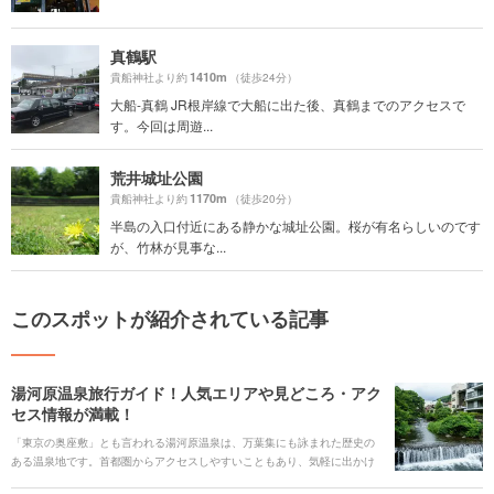
真鶴駅
1410m
貴船神社より約
（徒歩24分）
大船-真鶴 JR根岸線で大船に出た後、真鶴までのアクセスで
す。今回は周遊...
荒井城址公園
1170m
貴船神社より約
（徒歩20分）
半島の入口付近にある静かな城址公園。桜が有名らしいのです
が、竹林が見事な...
このスポットが紹介されている記事
湯河原温泉旅行ガイド！人気エリアや見どころ・アク
セス情報が満載！
「東京の奥座敷」とも言われる湯河原温泉は、万葉集にも詠まれた歴史の
ある温泉地です。首都圏からアクセスしやすいこともあり、気軽に出かけ
られ、また日帰りでも楽しめることからも人気です。 アートスポットが点