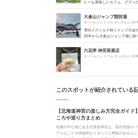
ヒーも美味しいカフェ。ググった感
大倉山ジャンプ競技場
オーベルジュ ド リル サッポロより約
雪印メグミルク杯ジャンプ大会の
20年から大倉山ジャンプ場に移り.
六花亭 神宮茶屋店
オーベルジュ ド リル サッポロより約
・
このスポットが紹介されている
【北海道神宮の楽しみ方完全ガイド
ころや巡り方まとめ
札幌の中心地にある北海道神宮は、道内屈指のパ
アルなことや神秘的なスポットに興味がある人に