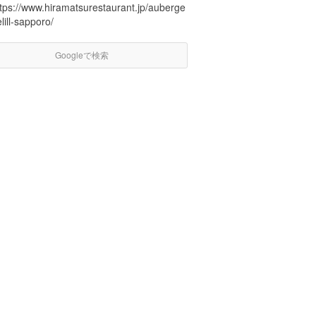
ttps://www.hiramatsurestaurant.jp/auberge
lill-sapporo/
Googleで検索