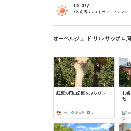
Holiday
#飲食店 #レストラン #フレンチ
オーベルジュ ド リル サッポロ
紅葉の円山公園をぶらり✨
札幌
秋
小鳥
北海道
0
ゆ