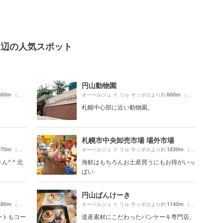
周辺の人気スポット
円山動物園
560m
660m
（徒歩10分）
オーベルジュ ド リル サッポロより約
（徒歩11分）
札幌中心部に近い動物園。
札幌市中央卸売市場 場外市場
970m
1830m
（徒歩17分）
オーベルジュ ド リル サッポロより約
（徒歩31分）
^ ^ 北
海鮮はもちろんお土産買うにもお得がいっ
ぱい
円山ぱんけーき
380m
1140m
（徒歩7分）
オーベルジュ ド リル サッポロより約
（徒歩19分）
ートもコー
道産素材にこだわったパンケーキ専門店。