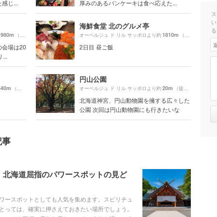
じ...
厚みのあるパンケーキは食べ応えた...
ス
い
海鮮食堂 北のグルメ亭
る
1980m
1810m
（徒歩34分）
オーベルジュ ド リル サッポロより約
（徒歩31分）
会場は20
2日目 昼ご飯
..
円山公園
540m
20m
（徒歩10分）
オーベルジュ ド リル サッポロより約
（徒歩1分）
北海道神宮、円山動物園を擁する広々した
公園 次回は円山動物園にも行きたいな
記事
】北海道屈指のパワースポットの見ど
ワースポットとしても人気を集めます。スピリチュ
とっては、確実に押さえておきたい場所でしょう。