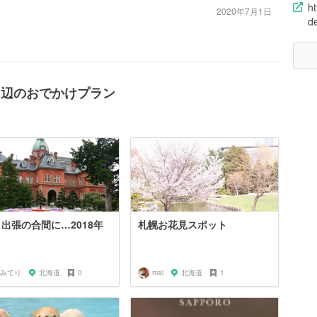
h
2020年7月1日
de
周辺のおでかけプラン
 出張の合間に…2018年
札幌お花見スポット
みてり
北海道
0
mai
北海道
1