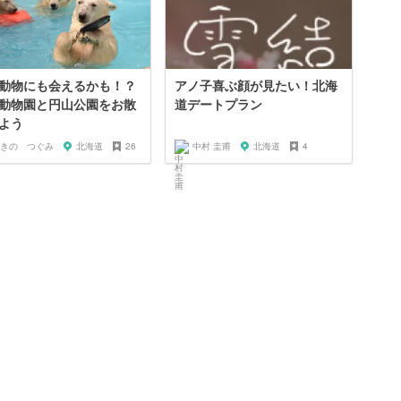
動物にも会えるかも！？
アノ子喜ぶ顔が見たい！北海
動物園と円山公園をお散
道デートプラン
よう
きの つぐみ
北海道
26
中村 圭甫
北海道
4