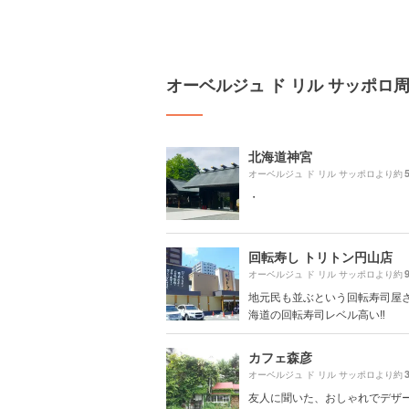
オーベルジュ ド リル サッポロ
北海道神宮
オーベルジュ ド リル サッポロより約
・
回転寿し トリトン円山店
オーベルジュ ド リル サッポロより約
地元民も並ぶという回転寿司屋さん
海道の回転寿司レベル高い‼️
カフェ森彦
オーベルジュ ド リル サッポロより約
友人に聞いた、おしゃれでデザ