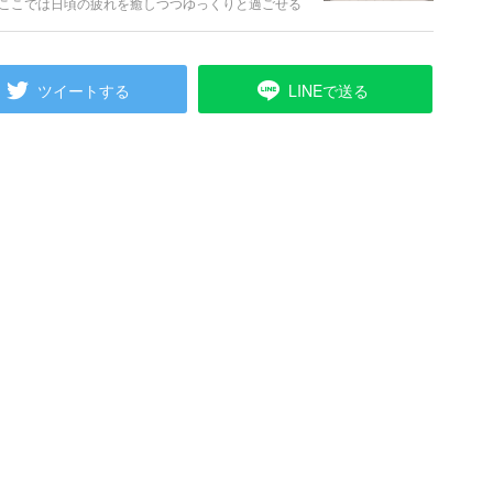
ここでは日頃の疲れを癒しつつゆっくりと過ごせる
ころや巡り方など、楽しみ方を徹底解説していきま
ツイートする
LINEで送る