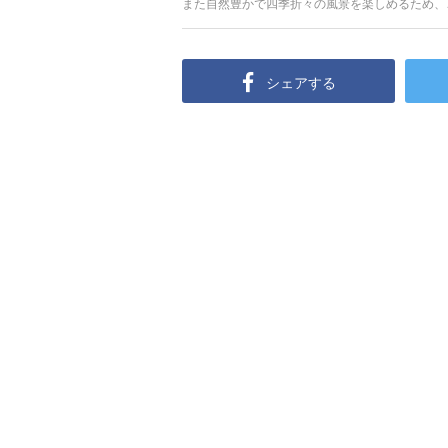
また自然豊かで四季折々の風景を楽しめるため、
はずです。この記事ではそんな北海道神宮の見ど
す。
シェアする