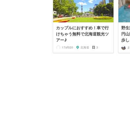
カップルにおすすめ！車で行
野生
けちゃう無料で北海道観光ツ
円山
アー♪
歩し
17af020
北海道
3
ま