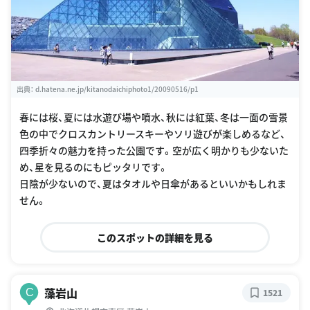
出典：
d.hatena.ne.jp/kitanodaichiphoto1/20090516/p1
春には桜、夏には水遊び場や噴水、秋には紅葉、冬は一面の雪景
色の中でクロスカントリースキーやソリ遊びが楽しめるなど、
四季折々の魅力を持った公園です。空が広く明かりも少ないた
め、星を見るのにもピッタリです。
日陰が少ないので、夏はタオルや日傘があるといいかもしれま
せん。
このスポットの詳細を見る
藻岩山
C
1521