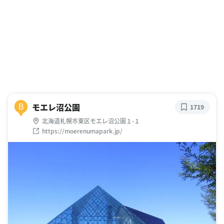
モエレ沼公園
B
1719
北海道札幌市東区モエレ沼公園１-１
https://moerenumapark.jp/