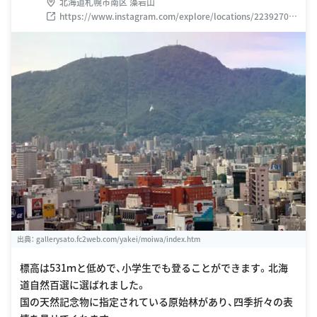
北海道札幌市南区 藻岩山
https://www.instagram.com/explore/locations/22392706
2
出典：
gallerysato.fc2web.com/yakei/moiwa/index.htm
標高は531ｍと低めで、小学生でも登ることができます。北海
道自然百選に選ばれました。
国の天然記念物に指定されている原始林があり、四季折々の表