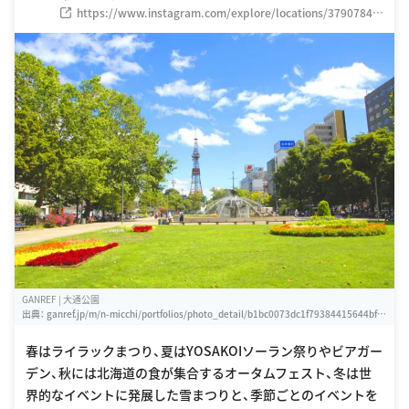
https://www.instagram.com/explore/locations/37907841
1
GANREF | 大通公園
出典：
ganref.jp/m/n-micchi/portfolios/photo_detail/b1bc0073dc1f79384415644bf6
b48452
春はライラックまつり、夏はYOSAKOIソーラン祭りやビアガー
デン、秋には北海道の食が集合するオータムフェスト、冬は世
界的なイベントに発展した雪まつりと、季節ごとのイベントを