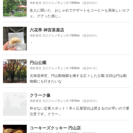
1940m
海鮮食堂 北のグルメ亭より約
（徒歩33分）
友人に聞いた、おしゃれでデザートもコーヒーも美味しいカフ
ェ。ググった感じ...
六花亭 神宮茶屋店
1930m
海鮮食堂 北のグルメ亭より約
（徒歩33分）
・
円山公園
1830m
海鮮食堂 北のグルメ亭より約
（徒歩31分）
北海道神宮、円山動物園を擁する広々した公園 次回は円山動
物園にも行きたいな
クラーク像
1910m
海鮮食堂 北のグルメ亭より約
（徒歩32分）
外せない定番スポット！羊ヶ丘展望台は閉まるのが早いので要
注意です。クラー...
コーキーズクッキー 円山店