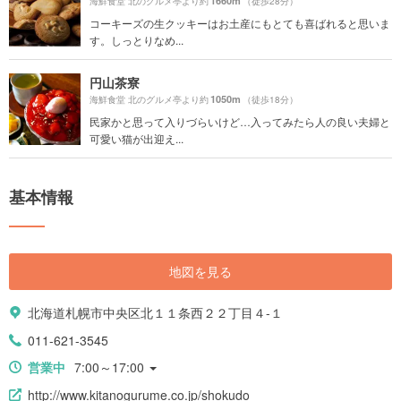
1660m
海鮮食堂 北のグルメ亭より約
（徒歩28分）
コーキーズの生クッキーはお土産にもとても喜ばれると思いま
す。しっとりなめ...
円山茶寮
1050m
海鮮食堂 北のグルメ亭より約
（徒歩18分）
民家かと思って入りづらいけど…入ってみたら人の良い夫婦と
可愛い猫が出迎え...
基本情報
地図を見る
北海道札幌市中央区北１１条西２２丁目４-１
011-621-3545
営業中
7:00～17:00
http://www.kitanogurume.co.jp/shokudo