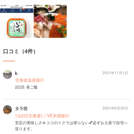
口コミ（4件）
k.
2021年11月1日
北海道温泉旅行
2日目 昼ご飯
タラ坊
2021年6月30日
1泊2日北海道L♡VE夫婦旅行
安定の美味しさ🍚ココのイクラは堪らない💕必ずお土産で自宅へ
送ります。