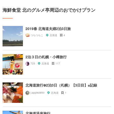
海鮮食堂 北のグルメ亭周辺のおでかけプラン
2019春 北海道夫婦2泊3日旅
つちつちこ
北海道
4
2泊３日の札幌・小樽旅行
725
北海道
117
北海道旅行❄️2泊3日（札幌）【3日目】※記録
j.apple2850
北海道
1
北海道温泉旅行