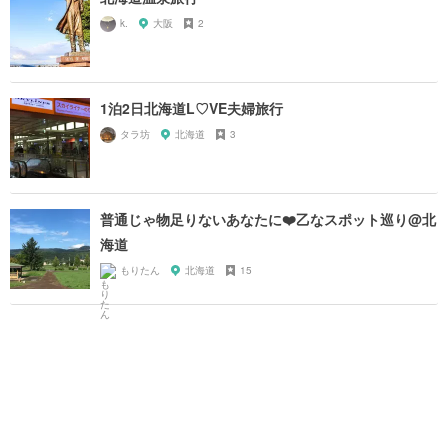
k.
大阪
2
1泊2日北海道L♡VE夫婦旅行
タラ坊
北海道
3
普通じゃ物足りないあなたに❤️乙なスポット巡り@北
海道
もりたん
北海道
15