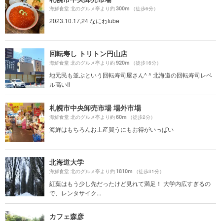
300m
海鮮食堂 北のグルメ亭より約
（徒歩6分）
2023.10.17,24 なにわtube
回転寿し トリトン円山店
920m
海鮮食堂 北のグルメ亭より約
（徒歩16分）
地元民も並ぶという回転寿司屋さん^ ^ 北海道の回転寿司レベ
ル高い‼️
札幌市中央卸売市場 場外市場
60m
海鮮食堂 北のグルメ亭より約
（徒歩2分）
海鮮はもちろんお土産買うにもお得がいっぱい
北海道大学
1810m
海鮮食堂 北のグルメ亭より約
（徒歩31分）
紅葉はもう少し先だったけど見れて満足！ 大学内広すぎるの
で、レンタサイク...
カフェ森彦