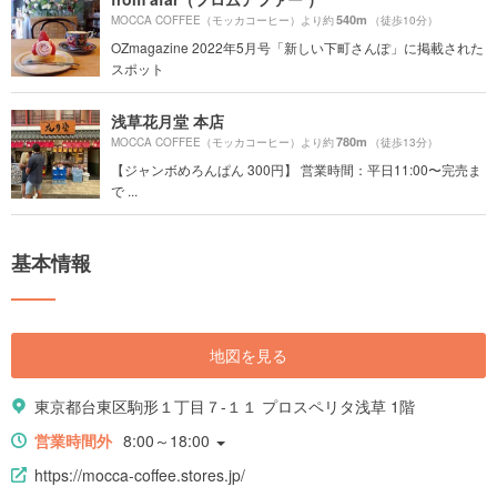
540m
MOCCA COFFEE（モッカコーヒー）より約
（徒歩10分）
OZmagazine 2022年5月号「新しい下町さんぽ」に掲載された
スポット
浅草花月堂 本店
780m
MOCCA COFFEE（モッカコーヒー）より約
（徒歩13分）
【ジャンボめろんぱん 300円】 営業時間：平日11:00〜完売ま
で ...
基本情報
地図を見る
東京都台東区駒形１丁目７-１１ プロスペリタ浅草 1階
営業時間外
8:00～18:00
https://mocca-coffee.stores.jp/