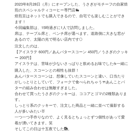
2023年8月28日（月）にオープンした、うさぎがモチーフの自家焙
煎のスペシャルティコーヒー専門店🐇
焙煎豆はネットでも購入できるので、自宅でも楽しむことができ
ます！
今回編集部は、15時過ぎに1人で訪問しました。
席は、テーブル席と、ベンチ席が選べます。道路側に大きな窓が
あるので、太陽の光で明るい店内です🌕
注文したのは、
【アイスラテ 600円／あんバタースコーン 450円／うさぎのクッキ
ー 200円】
アイスラテは、苦味が少ないさっぱりと飲めるお味でした☕️一緒に
購入した、スコーンとの相性も抜群！
あんバタースコーンは、想像していたスコーンと違い、口当たり
がしっとりとしていて、フォークで食べられちゃう🍴あんことバ
ターの組み合わせは無敵すぎました。
合わせて買ったうさぎのクッキーは、ココアとゴマの2種類ありま
す。
しっとり系のクッキーで、注文した商品と一緒に並べて撮影する
人が多いみたい🐰
一つ一つ手作りなので、よく見るとちょっとずつ個性があって愛
着が湧いてきます。笑
そしてこの日は十五夜でした🎑。