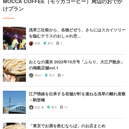
MOCCA COFFEE（モッカコーヒー）周辺のおでか
けプラン
浅草三社祭から、名物どぜう、さらにはスカイツリー
を臨むテラスのおしゃれ空...
南風
東京
3
おとなの週末 2022年10月号「ふらり、大江戸散歩」
の掲載店舗vol.1
Ikkun
東京
4
江戸情緒を伝承する老舗が軒を連ねる浅草の離れ座敷
－駒形橋
経堂 薫
東京
13
「東京でお酒を飲むならば」のお店まとめ