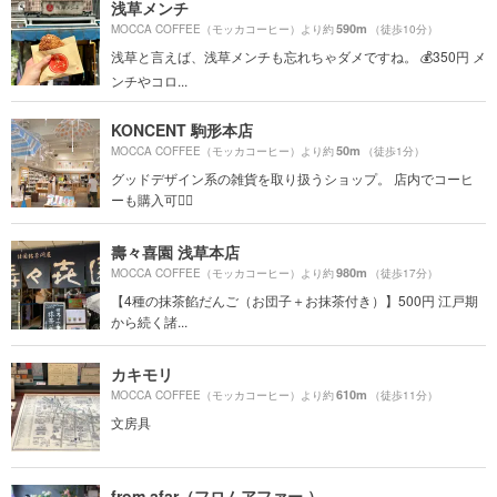
浅草メンチ
590m
MOCCA COFFEE（モッカコーヒー）より約
（徒歩10分）
浅草と言えば、浅草メンチも忘れちゃダメですね。 💰350円 メ
ンチやコロ...
KONCENT 駒形本店
50m
MOCCA COFFEE（モッカコーヒー）より約
（徒歩1分）
グッドデザイン系の雑貨を取り扱うショップ。 店内でコーヒ
ーも購入可🙆‍♀️
壽々喜園 浅草本店
980m
MOCCA COFFEE（モッカコーヒー）より約
（徒歩17分）
【4種の抹茶餡だんご（お団子＋お抹茶付き）】500円 江戸期
から続く諸...
カキモリ
610m
MOCCA COFFEE（モッカコーヒー）より約
（徒歩11分）
文房具
from afar（フロムアファー ）