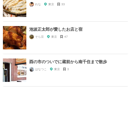
れな
東京
33
池波正太郎が愛したお店と宿
そら豆
東京
47
酉の市のついでに蔵前から南千住まで散歩
はなつこ
東京
3