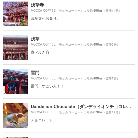
浅草寺
800m
MOCCA COFFEE（モッカコーヒー）より約
（徒歩14分）
浅草寺へお参り。
浅草
490m
MOCCA COFFEE（モッカコーヒー）より約
（徒歩9分）
食べ歩き😋
雷門
400m
MOCCA COFFEE（モッカコーヒー）より約
（徒歩7分）
雷門、すごい人！！
Dandelion Chocolate（ダンデライオンチョコレート）
670m
MOCCA COFFEE（モッカコーヒー）より約
（徒歩12分）
チョコレート