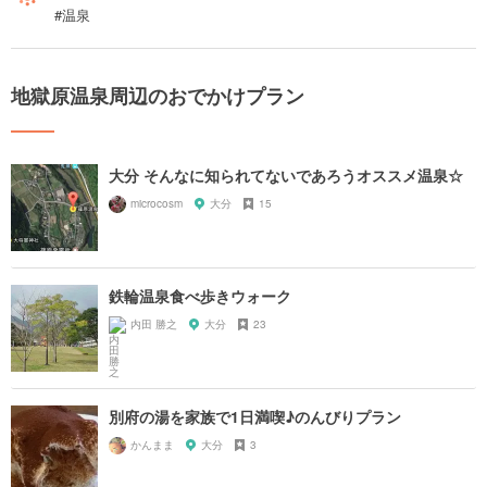
#温泉
地獄原温泉周辺のおでかけプラン
大分 そんなに知られてないであろうオススメ温泉☆
microcosm
大分
15
鉄輪温泉食べ歩きウォーク
内田 勝之
大分
23
別府の湯を家族で1日満喫♪のんびりプラン
かんまま
大分
3