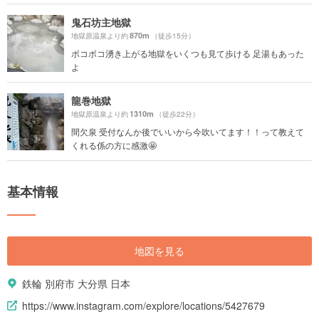
鬼石坊主地獄
870m
地獄原温泉より約
（徒歩15分）
ボコボコ湧き上がる地獄をいくつも見て歩ける 足湯もあった
よ
龍巻地獄
1310m
地獄原温泉より約
（徒歩22分）
間欠泉 受付なんか後でいいから今吹いてます！！って教えて
くれる係の方に感激🤩
基本情報
地図を見る
鉄輪 別府市 大分県 日本
https://www.instagram.com/explore/locations/5427679