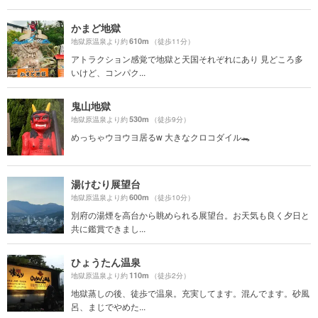
かまど地獄
610m
地獄原温泉より約
（徒歩11分）
アトラクション感覚で地獄と天国それぞれにあり 見どころ多
いけど、コンパク...
鬼山地獄
530m
地獄原温泉より約
（徒歩9分）
めっちゃウヨウヨ居るw 大きなクロコダイル🐊
湯けむり展望台
600m
地獄原温泉より約
（徒歩10分）
別府の湯煙を高台から眺められる展望台。お天気も良く夕日と
共に鑑賞できまし...
ひょうたん温泉
110m
地獄原温泉より約
（徒歩2分）
地獄蒸しの後、徒歩で温泉。充実してます。混んでます。砂風
呂、まじでやめた...