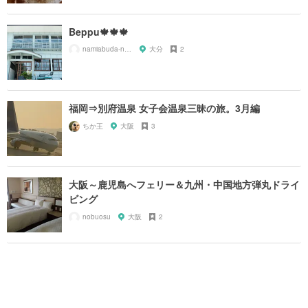
Beppu🍁🍁🍁
namiabuda-namiabuda-
大分
2
福岡⇒別府温泉 女子会温泉三昧の旅。3月編
ちか王
大阪
3
大阪～鹿児島へフェリー＆九州・中国地方弾丸ドライ
ビング
nobuosu
大阪
2