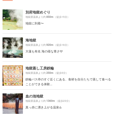
別府地獄めぐり
850m
地獄原温泉より約
（徒歩15分）
地獄に到着〜
海地獄
920m
地獄原温泉より約
（徒歩16分）
大蓮も有名 海の様な青さ🩵
地獄蒸し工房鉄輪
250m
地獄原温泉より約
（徒歩5分）
鉄輪バス停のすぐ近くにある、食材を自分たちで蒸して食べる
ことができる体験...
血の池地獄
1360m
地獄原温泉より約
（徒歩23分）
真っ赤に湧き上がる温泉♨️