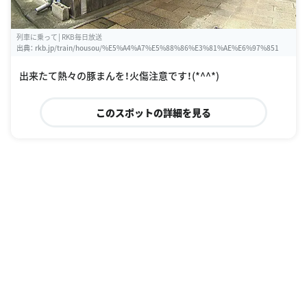
列車に乗って│RKB毎日放送
出典：
rkb.jp/train/housou/%E5%A4%A7%E5%88%86%E3%81%AE%E6%97%851
出来たて熱々の豚まんを！火傷注意です！(*^^*)
このスポットの詳細を見る