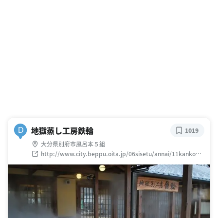
地獄蒸し工房鉄輪
D
1019
大分県別府市風呂本５組
http://www.city.beppu.oita.jp/06sisetu/annai/11kankou/
11-17jikgokumushi.html