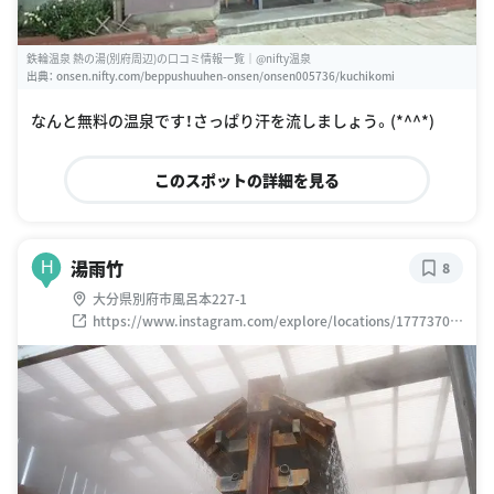
鉄輪温泉 熱の湯(別府周辺)の口コミ情報一覧｜@nifty温泉
出典：
onsen.nifty.com/beppushuuhen-onsen/onsen005736/kuchikomi
なんと無料の温泉です！さっぱり汗を流しましょう。(*^^*)
このスポットの詳細を見る
湯雨竹
H
8
大分県別府市風呂本227-1
https://www.instagram.com/explore/locations/17773703
3131770