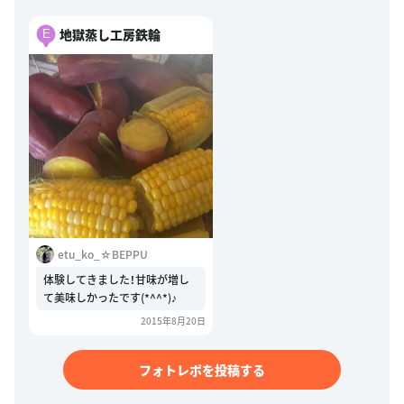
地獄蒸し工房鉄輪
E
etu_ko_☆BEPPU
体験してきました！甘味が増し
て美味しかったです(*^^*)♪
2015年8月20日
フォトレポを投稿する