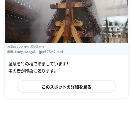
棟梁のすみつけ日記：湯雨竹
出典：
touryou.sagafan.jp/e397242.html
温泉を竹の枝で冷ましています！
雫の音が印象に残ります。
このスポットの詳細を見る