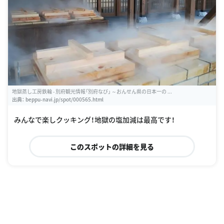
地獄蒸し工房鉄輪 - 別府観光情報「別府なび」 ～おんせん県の日本一の ...
出典：
beppu-navi.jp/spot/000565.html
みんなで楽しクッキング！地獄の塩加減は最高です！
このスポットの詳細を見る