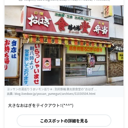
ヨッサンの湯巡りうまいモン巡り☆ : 別府鉄輪 勝太郎食堂の”おはぎ ...
出典：
blog.livedoor.jp/yossan_yumeguri/archives/51030504.html
大きなおはぎをテイクアウト！(*^^*)
このスポットの詳細を見る