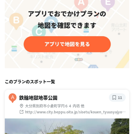
このプランのスポット一覧
鉄輪地獄地帯公園
A
11
大分県別府市小倉町字円６４ 内坊 他
http://www.city.beppu.oita.jp/sisetu/kouen_tyuusyajyou/
03kouen_03-02kannawa.html