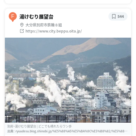
湯けむり展望台
F
544
大分県別府市鉄輪８組
https://www.city.beppu.oita.jp/
別府・湯けむり展望台 | どこでも晴れたらワン歩
出典：
ryuudesu.blog.shinobi.jp/%E5%88%A5%E5%BA%9C%E5%B8%82/%E5%88%
A5%E5%BA%9C%E3%83%BB%E6%B9%AF%E3%81%91%E3%82%80%E3%82%8