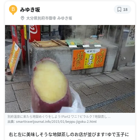
みゆき坂
B
18
大分県別府市御幸 みゆき坂
別府温泉に来たら地獄めぐりをしよう！Part2 ワニ？ピラルク？地獄蒸し ...
出典：
smarttraveljournal.info/2015/01/beppu-jigoku-2.html
右と左に美味しそうな地獄蒸しのお店が並びます！ゆで玉子に