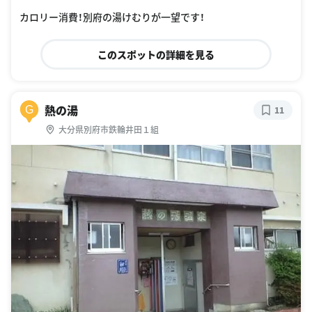
A%E5%B1%95%E6%9C%9B%E5%8F%B0
カロリー消費！別府の湯けむりが一望です！
このスポットの詳細を見る
熱の湯
G
11
大分県別府市鉄輪井田１組