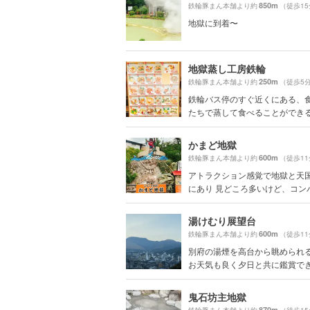
850m
鉄輪豚まん本舗より約
（徒歩1
地獄に到着〜
地獄蒸し工房鉄輪
250m
鉄輪豚まん本舗より約
（徒歩5
鉄輪バス停のすぐ近くにある、
たちで蒸して食べることができる体
かまど地獄
600m
鉄輪豚まん本舗より約
（徒歩1
アトラクション感覚で地獄と天
にあり 見どころ多いけど、コンパク
湯けむり展望台
600m
鉄輪豚まん本舗より約
（徒歩1
別府の湯煙を高台から眺められ
お天気も良く夕日と共に鑑賞できま
鬼石坊主地獄
870m