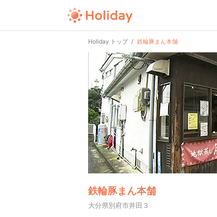
Holiday トップ
鉄輪豚まん本舗
鉄輪豚まん本舗
大分県別府市井田３