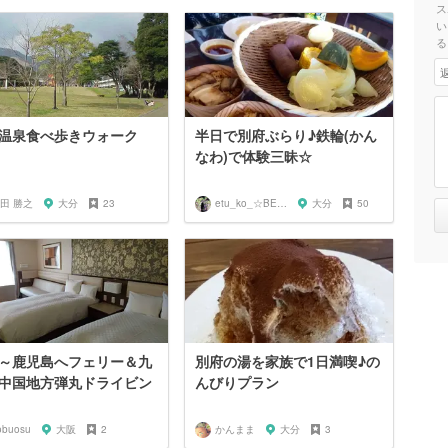
ス
い
る
温泉食べ歩きウォーク
半日で別府ぶらり♪鉄輪(かん
なわ)で体験三昧☆
田 勝之
大分
23
etu_ko_☆BEPPU
大分
50
～鹿児島へフェリー＆九
別府の湯を家族で1日満喫♪の
中国地方弾丸ドライビン
んびりプラン
obuosu
大阪
2
かんまま
大分
3