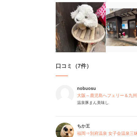
口コミ（7件）
nobuosu
大阪～鹿児島へフェリー＆九州
温泉豚まん美味し
ちか王
福岡⇒別府温泉 女子会温泉三