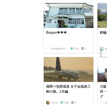
Beppu🍁🍁🍁
鉄輪
namiabuda-namiabuda-
大分
2
内
福岡⇒別府温泉 女子会温泉三
大阪
昧の旅。3月編
州・
グ
ちか王
大阪
3
n