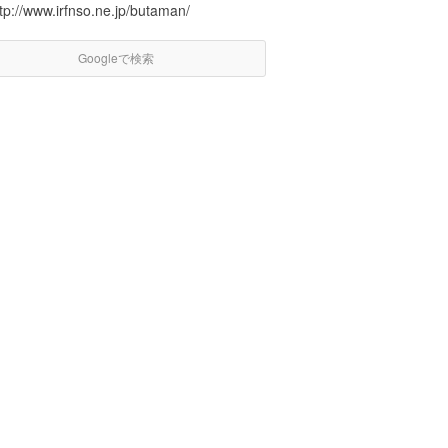
tp://www.irfnso.ne.jp/butaman/
Googleで検索