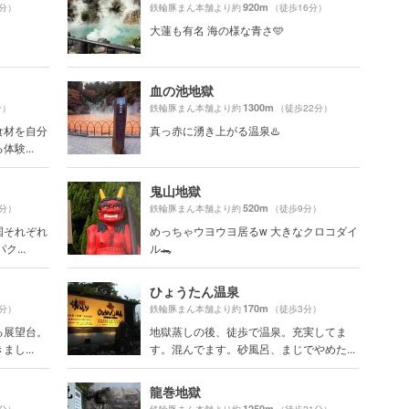
920m
5分）
鉄輪豚まん本舗より約
（徒歩16分）
大蓮も有名 海の様な青さ🩵
血の池地獄
1300m
分）
鉄輪豚まん本舗より約
（徒歩22分）
食材を自分
真っ赤に湧き上がる温泉♨️
験...
鬼山地獄
520m
1分）
鉄輪豚まん本舗より約
（徒歩9分）
国それぞれ
めっちゃウヨウヨ居るw 大きなクロコダイ
...
ル🐊
ひょうたん温泉
170m
1分）
鉄輪豚まん本舗より約
（徒歩3分）
る展望台。
地獄蒸しの後、徒歩で温泉。充実してま
し...
す。混んでます。砂風呂、まじでやめた...
龍巻地獄
1250m