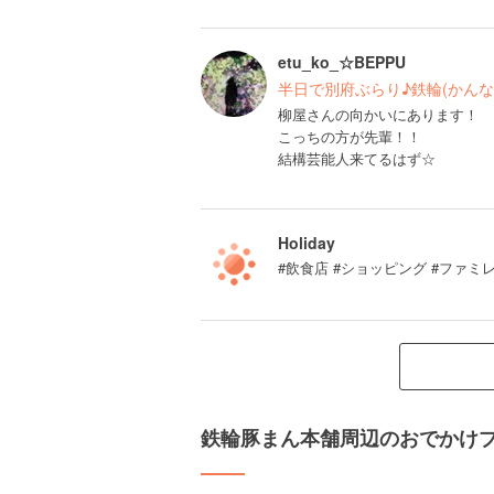
etu_ko_☆BEPPU
半日で別府ぶらり♪鉄輪(かんな
柳屋さんの向かいにあります！
こっちの方が先輩！！
結構芸能人来てるはず☆
Holiday
#飲食店 #ショッピング #ファ
鉄輪豚まん本舗周辺のおでかけ