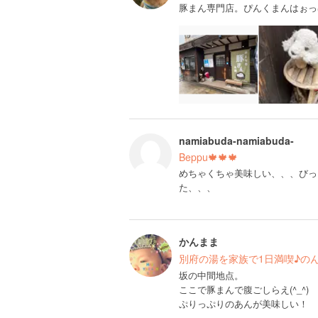
豚まん専門店。ぴんくまんはぉっ
namiabuda-namiabuda-
Beppu🍁🍁🍁
めちゃくちゃ美味しい、、、びっ
た、、、
かんまま
別府の湯を家族で1日満喫♪の
坂の中間地点。
ここで豚まんで腹ごしらえ(^_^)
ぷりっぷりのあんが美味しい！