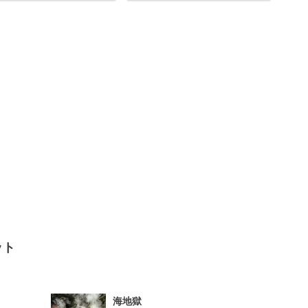
ット
海地獄