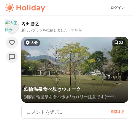
ログイン
内田 勝之
新しいプランを投稿しました
11年前
大分
23
鉄輪温泉食べ歩きウォーク
別府鉄輪温泉を食べ歩き！カロリー注意です(*^^*)