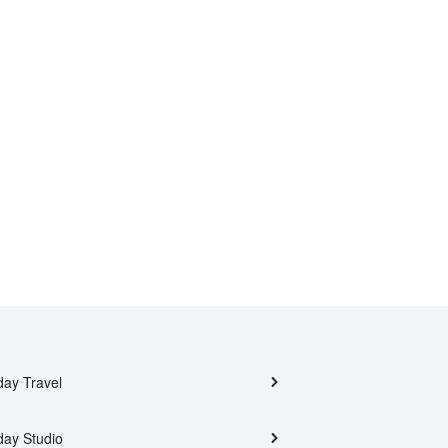
day Travel
day Studio