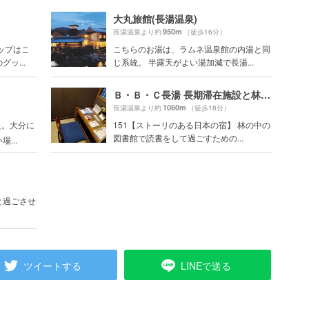
大丸旅館(長湯温泉)
950m
長湯温泉より約
（徒歩16分）
ップはこ
こちらのお湯は、ラムネ温泉館の内湯と同
ッ...
じ系統。 半露天がよい湯加減で長湯...
Ｂ・Ｂ・Ｃ長湯 長期滞在施設と林の中の小さな図書館
1060m
長湯温泉より約
（徒歩18分）
た。大分に
151【ストーリのある日本の宿】 林の中の
図書館で読書をして過ごすための...
...
と過ごさせ
ツイートする
LINEで送る