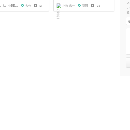
ス
etu_ko_☆BEPPU
大分
12
小柳 恵一
福岡
128
い
る