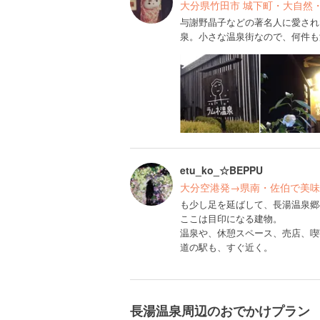
大分県竹田市 城下町・大自然
与謝野晶子などの著名人に愛され
泉。小さな温泉街なので、何件も
etu_ko_☆BEPPU
大分空港発→県南・佐伯で美味
も少し足を延ばして、長湯温泉郷
ここは目印になる建物。
温泉や、休憩スペース、売店、喫
道の駅も、すぐ近く。
長湯温泉周辺のおでかけプラン