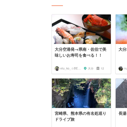
大分空港発→県南・佐伯で美
大分
味しいお寿司を食べる！！
etu_ko_☆BEPPU
大分
12
nu
宮崎県、熊本県の有名処巡り
長湯
ドライブ旅