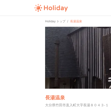
Holiday トップ
長湯温泉
長湯温泉
大分県竹田市直入町大字長湯８０４３-１