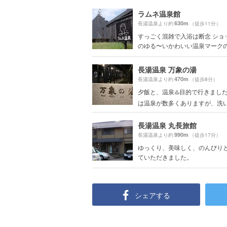
ラムネ温泉館
630m
長湯温泉より約
（徒歩11分）
すっごく混雑で入浴は断念 ショ
のゆる〜いかわいい温泉マークのグ
長湯温泉 万象の湯
470m
長湯温泉より約
（徒歩8分）
夕飯と、温泉♨️目的で行きまし
は温泉が数多くありますが、洗い場
長湯温泉 丸長旅館
990m
長湯温泉より約
（徒歩17分）
ゆっくり、美味しく、のんびり
ていただきました。
シェアする