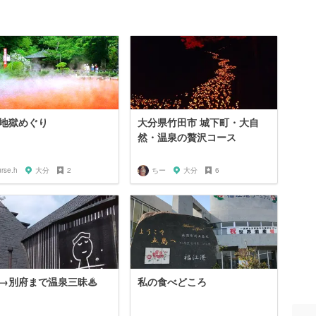
地獄めぐり
大分県竹田市 城下町・大自
然・温泉の贅沢コース
rse.h
大分
2
ちー
大分
6
→別府まで温泉三昧♨︎
私の食べどころ