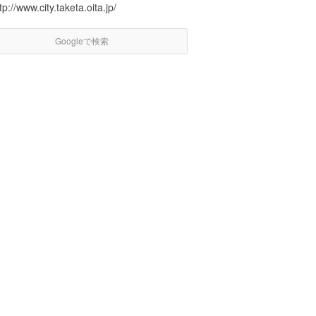
tp://www.city.taketa.oita.jp/
Googleで検索