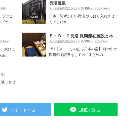
長湯温泉
950m
6分）
大丸旅館(長湯温泉)より約
（徒歩16分）
ップはこ
日本一恥ずかしい野湯 やっぱり入れませ
ッ...
んでしたw
Ｂ・Ｂ・Ｃ長湯 長期滞在施設と林の中の小さな図書館
130m
歩24分）
大丸旅館(長湯温泉)より約
（徒歩3分）
た。大分に
151【ストーリのある日本の宿】 林の中の
図書館で読書をして過ごすための...
...
1分）
と過ごさせ
ツイートする
LINEで送る