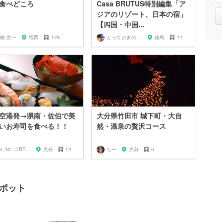
食べどころ
Casa BRUTUS特別編集「ア
ジアのリゾート、日本の宿」
【四国・中国...
柳 恵一
福岡
128
とっておきの宿探し
徳島
11
空港発→県南・佐伯で美
大分県竹田市 城下町・大自
いお寿司を食べる！！
然・温泉の贅沢コース
etu_ko_☆BEPPU
大分
12
ちー
大分
6
スポット