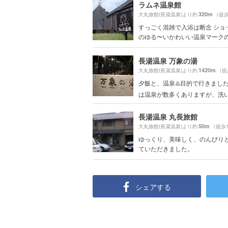
ラムネ温泉館
320m
大丸旅館(長湯温泉)より約
（徒歩
すっごく混雑で入浴は断念 ショ
のゆる〜いかわいい温泉マークのグ
長湯温泉 万象の湯
1420m
大丸旅館(長湯温泉)より約
（徒
夕飯と、温泉♨️目的で行きまし
は温泉が数多くありますが、洗い場
長湯温泉 丸長旅館
50m
大丸旅館(長湯温泉)より約
（徒歩
ゆっくり、美味しく、のんびり
ていただきました。
シェアする