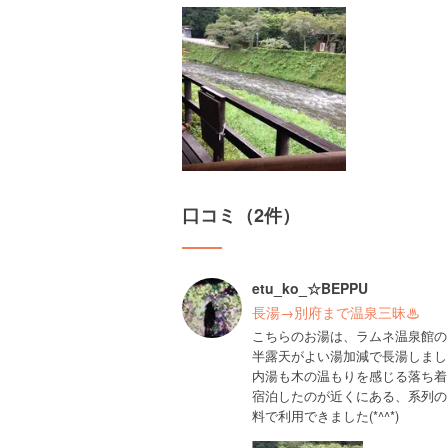
口コミ（2件）
etu_ko_☆BEPPU
長湯→別府まで温泉三昧♨︎
こちらのお湯は、ラムネ温泉館の
半露天がよい湯加減で長湯しまし
内湯も木の温もりを感じる落ち着
宿泊したのが近くにある、系列の
料で利用できました(*^^*)