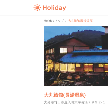
Holiday トップ
大丸旅館(長湯温泉)
大丸旅館(長湯温泉)
大分県竹田市直入町大字長湯７９９２-１