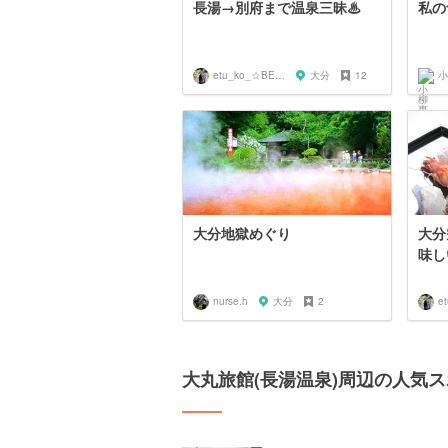
長湯→別府まで温泉三昧♨︎
私の
etu_ko_☆BEPPU
大分
12
小
大分地獄めぐり
大分
味し
nurse.h
大分
2
大丸旅館(長湯温泉)周辺の人気