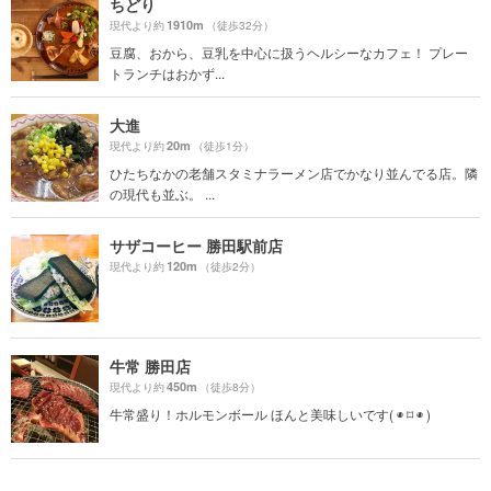
ちどり
1910m
現代より約
（徒歩32分）
豆腐、おから、豆乳を中心に扱うヘルシーなカフェ！ プレー
トランチはおかず...
大進
20m
現代より約
（徒歩1分）
ひたちなかの老舗スタミナラーメン店でかなり並んでる店。隣
の現代も並ぶ。 ...
サザコーヒー 勝田駅前店
120m
現代より約
（徒歩2分）
牛常 勝田店
450m
現代より約
（徒歩8分）
牛常盛り！ホルモンボール ほんと美味しいです( ◉ ⌑ ◉ )