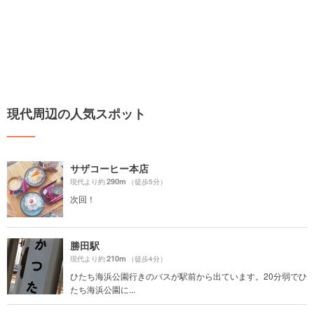
現代周辺の人気スポット
サザコーヒー本店
290m
現代より約
（徒歩5分）
次回！
勝田駅
210m
現代より約
（徒歩4分）
ひたち海浜公園行きのバスが駅前から出ています。20分弱でひ
たち海浜公園に...