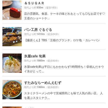
＆ＳＵＧＡＲ
930m
現代より約
（徒歩16分）
店の雰囲気、食器、ケーキの味どれをとっても◎なお店です♡
王道のショートケ...
パン工房 ぐるぐる
1410m
現代より約
（徒歩24分）
【藤原くん】TBS「王様のブランチ」ロケ地 ・カレーパン
氷屋cafe 旬果
1860m
現代より約
（徒歩32分）
氷屋cafe旬果は平日にもかかわらず1時間待ち！😵頼んだキウ
イ氷がとって...
すたみならーめんえむず
1360m
現代より約
（徒歩23分）
スタミナラーメンの中で茨城県民にも味で人気の高い店。 人
を選ぶスタミナラ...