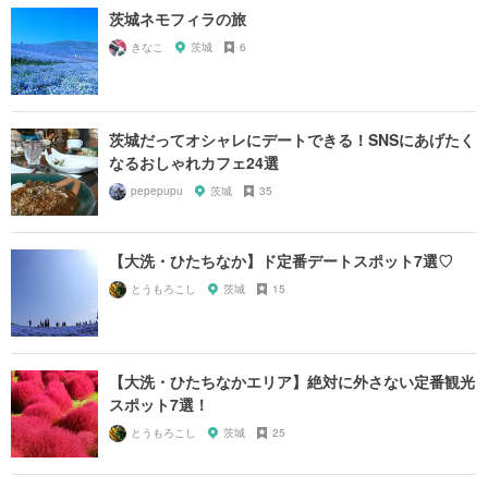
茨城ネモフィラの旅
きなこ
茨城
6
茨城だってオシャレにデートできる！SNSにあげたく
なるおしゃれカフェ24選
pepepupu
茨城
35
【大洗・ひたちなか】ド定番デートスポット7選♡
とうもろこし
茨城
15
【大洗・ひたちなかエリア】絶対に外さない定番観光
スポット7選！
とうもろこし
茨城
25