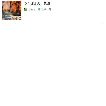
つくばさん 筑波
ともも
茨城
1