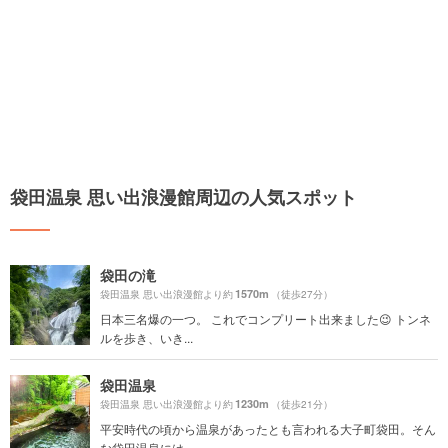
袋田温泉 思い出浪漫館周辺の人気スポット
袋田の滝
1570m
袋田温泉 思い出浪漫館より約
（徒歩27分）
日本三名爆の一つ。 これでコンプリート出来ました😉 トンネ
ルを歩き、いき...
袋田温泉
1230m
袋田温泉 思い出浪漫館より約
（徒歩21分）
平安時代の頃から温泉があったとも言われる大子町袋田。そん
な袋田温泉には、...