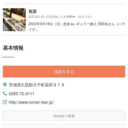
前原
640m
袋田温泉 思い出浪漫館より約
（徒歩11分）
2022年9月18日（日）放送 ●レギュラー旅人 澤部佑さん（ハラ
イチ...
基本情報
地図を見る
茨城県久慈郡大子町袋田９７８
0295-72-3111
http://www.roman-kan.jp/
Googleで検索