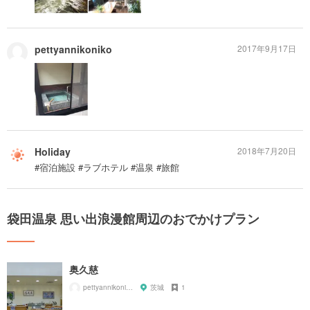
pettyannikoniko
2017年9月17日
Holiday
2018年7月20日
#宿泊施設 #ラブホテル #温泉 #旅館
袋田温泉 思い出浪漫館周辺のおでかけプラン
奥久慈
pettyannikoniko
茨城
1