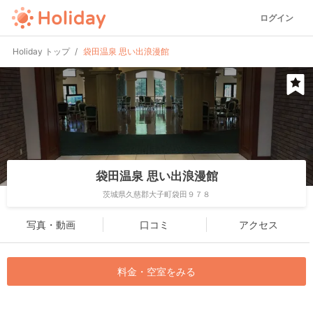
ログイン
Holiday トップ
袋田温泉 思い出浪漫館
袋田温泉 思い出浪漫館
茨城県久慈郡大子町袋田９７８
写真・動画
口コミ
アクセス
料金・空室をみる