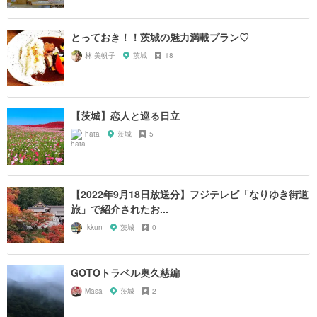
とっておき！！茨城の魅力満載プラン♡
林 美帆子
茨城
18
【茨城】恋人と巡る日立
hata
茨城
5
【2022年9月18日放送分】フジテレビ「なりゆき街道
旅」で紹介されたお...
Ikkun
茨城
0
GOTOトラベル奥久慈編
Masa
茨城
2