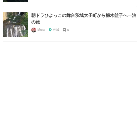
朝ドラひよっこの舞台茨城大子町から栃木益子へ一泊
の旅
Masa
茨城
6