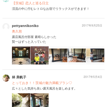
【茨城】恋人と巡る日立
渓流の中に佇むレトロなお宿でリラックスができます！
pettyannikoniko
2017年9月25日
奥久慈
露店風呂付部屋 素晴らしかった
賢一はずっと入っていた
林 美帆子
2017年5月4日
とっておき！！茨城の魅力満載プラン♡
広々とした気持ち良い露天風呂を楽しめます。