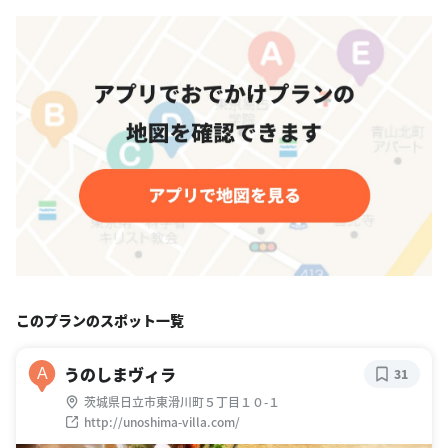
このプランのスポット一覧
うのしまヴィラ
A
31
茨城県日立市東滑川町５丁目１０-１
http://unoshima-villa.com/