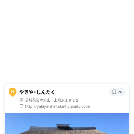
やきや・しんたく
B
26
茨城県常陸大宮市上檜沢１９８２
http://yakiya-shintaku-hp.jimdo.com/