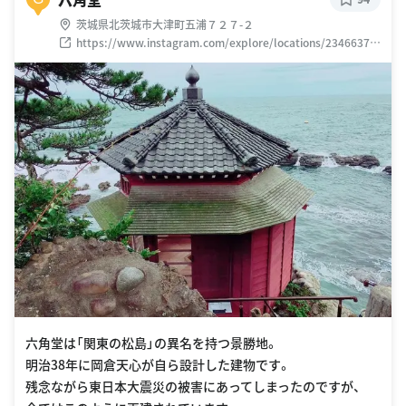
茨城県北茨城市大津町五浦７２７-２
https://www.instagram.com/explore/locations/23466379
0
六角堂は「関東の松島」の異名を持つ景勝地。
明治38年に岡倉天心が自ら設計した建物です。
残念ながら東日本大震災の被害にあってしまったのですが、