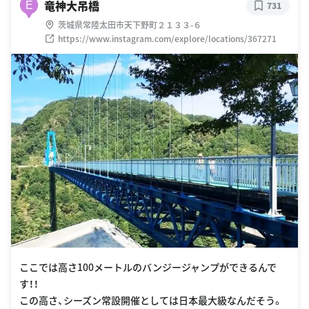
竜神大吊橋
E
731
茨城県常陸太田市天下野町２１３３-６
https://www.instagram.com/explore/locations/367271
ここでは高さ100メートルのバンジージャンプができるんで
す！！
この高さ、シーズン常設開催としては日本最大級なんだそう。