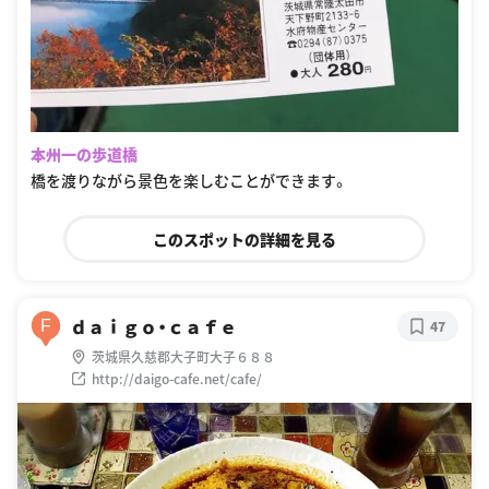
本州一の歩道橋
橋を渡りながら景色を楽しむことができます。
このスポットの詳細を見る
ｄａｉｇｏ・ｃａｆｅ
F
47
茨城県久慈郡大子町大子６８８
http://daigo-cafe.net/cafe/