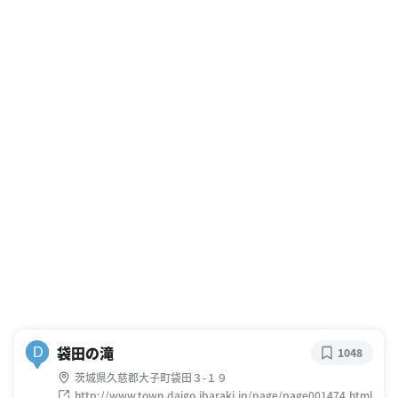
袋田の滝
D
1048
茨城県久慈郡大子町袋田３-１９
http://www.town.daigo.ibaraki.jp/page/page001474.html