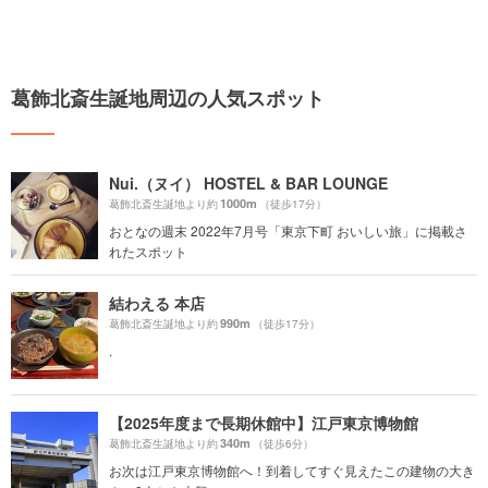
葛飾北斎生誕地周辺の人気スポット
Nui.（ヌイ） HOSTEL & BAR LOUNGE
1000m
葛飾北斎生誕地より約
（徒歩17分）
おとなの週末 2022年7月号「東京下町 おいしい旅」に掲載さ
れたスポット
結わえる 本店
990m
葛飾北斎生誕地より約
（徒歩17分）
.
【2025年度まで長期休館中】江戸東京博物館
340m
葛飾北斎生誕地より約
（徒歩6分）
お次は江戸東京博物館へ！到着してすぐ見えたこの建物の大き