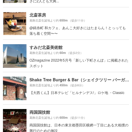
さに2人とも大興...
北斎茶房
650m
葛飾北斎生誕地より約
（徒歩11分）
@錦糸町 和カフェ、あんこ大好きにはたまらん！とっっても
落ち着く空間〜〜
すみだ北斎美術館
60m
葛飾北斎生誕地より約
（徒歩2分）
OZmagazine 2022年5月号「新しい下町さんぽ」に掲載された
スポット
Shake Tree Burger & Bar（シェイクツリー バーガー＆バー）
450m
葛飾北斎生誕地より約
（徒歩8分）
【大西くん】日本テレビ「ヒルナンデス!」ロケ地 ・Classic
両国国技館
600m
葛飾北斎生誕地より約
（徒歩11分）
両国国技館は、日本の東京都墨田区横網一丁目にある大相撲の
興行のための施設