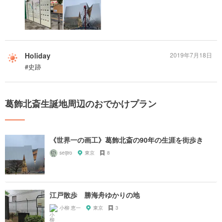
Holiday
2019年7月18日
#史跡
葛飾北斎生誕地周辺のおでかけプラン
《世界一の画工》葛飾北斎の90年の生涯を街歩き
seijiro
東京
8
江戸散歩 勝海舟ゆかりの地
小柳 恵一
東京
3