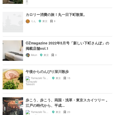
カロリー消費の旅！丸一日下町散策。
りん
東京
9
OZmagazine 2022年5月号「新しい下町さんぽ」の
掲載店舗vol.1
Ikkun
東京
0
午後からのんびり深川散歩
Yamazaki Takeshi
東京
15
歩こう、歩こう、両国・浅草・東京スカイツリー 。
江戸の時代から、平成...
Yamazaki Takeshi
東京
23