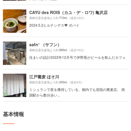
CAYU des ROIS（カユ・デ・ロワ) 亀沢店
710m
葛飾北斎生誕地より約
（徒歩12分）
2024.5.2ヒルナンデス🧡 ポパイ
safn° （サフン）
890m
葛飾北斎生誕地より約
（徒歩15分）
住まいの設計2022年12月号で伊野尾がビールを飲んだカフェ
江戸蕎麦 ほそ川
200m
葛飾北斎生誕地より約
（徒歩4分）
ミシュランで星を獲得している、都内でも屈指の蕎麦店。 両
国駅から数分歩い...
基本情報