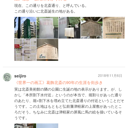
現在、この通りを北斎通り、と呼んでいる。
この通り沿いに北斎誕生の地がある。
seijiro
2018年11月6日
《世界一の画工》葛飾北斎の90年の生涯を街歩き
実は北斎美術館の隣の公園に生誕の地の表示があります。が、し
かし「本所割下水付近」というのが本当で、堀割りがあった通り
のあたり、堀=割下水を埋め立てた北斎通りの付近ということだそ
うです。この土地はもともと弘前藩津軽家の上屋敷があったとこ
ろだそう。ちなみに北斎は津軽家の屏風に馬の絵を描いているそ
うです。