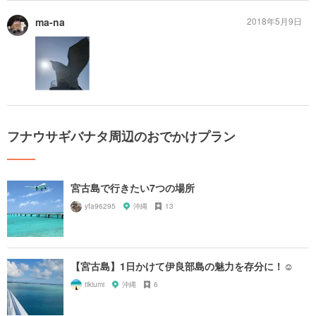
ma-na
2018年5月9日
フナウサギバナタ周辺のおでかけプラン
宮古島で行きたい7つの場所
yfa96295
沖縄
13
【宮古島】1日かけて伊良部島の魅力を存分に！☺️
tikiumi
沖縄
6