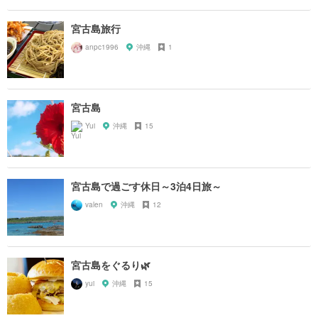
宮古島旅行
anpc1996
沖縄
1
宮古島
Yui
沖縄
15
宮古島で過ごす休日～3泊4日旅～
valen
沖縄
12
宮古島をぐるり🌿
yui
沖縄
15