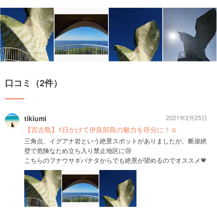
口コミ（2件）
tikiumi
2021年2月25日
【宮古島】1日かけて伊良部島の魅力を存分に！☺️
三角点、イグアナ岩という絶景スポットがありましたが、断崖絶
壁で危険なため立ち入り禁止地区に😢
こちらのフナウサギバナタからでも絶景が望めるのでオススメ💗