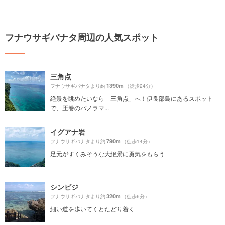
フナウサギバナタ周辺の人気スポット
三角点
1390m
フナウサギバナタより約
（徒歩24分）
絶景を眺めたいなら「三角点」へ！伊良部島にあるスポット
で、圧巻のパノラマ...
イグアナ岩
790m
フナウサギバナタより約
（徒歩14分）
足元がすくみそうな大絶景に勇気をもらう
シンビジ
320m
フナウサギバナタより約
（徒歩6分）
細い道を歩いてくとたどり着く