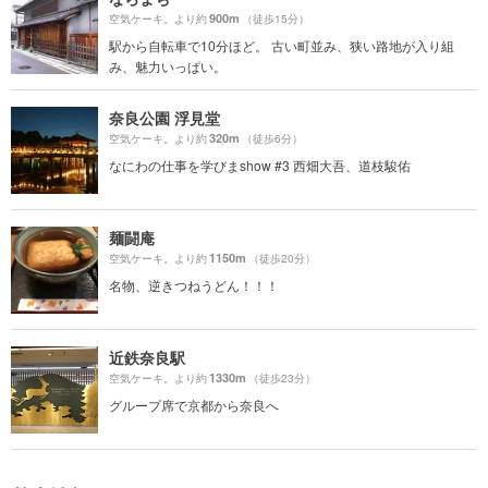
900m
空気ケーキ。より約
（徒歩15分）
駅から自転車で10分ほど。 古い町並み、狭い路地が入り組
み、魅力いっぱい。
奈良公園 浮見堂
320m
空気ケーキ。より約
（徒歩6分）
なにわの仕事を学びまshow #3 西畑大吾、道枝駿佑
麺闘庵
1150m
空気ケーキ。より約
（徒歩20分）
名物、逆きつねうどん！！！
近鉄奈良駅
1330m
空気ケーキ。より約
（徒歩23分）
グループ席で京都から奈良へ