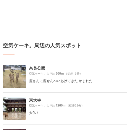
空気ケーキ。周辺の人気スポット
奈良公園
860m
空気ケーキ。より約
（徒歩15分）
鹿さんに鹿せんべいあげてきた かまれた
東大寺
1260m
空気ケーキ。より約
（徒歩22分）
大仏！