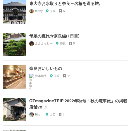
東大寺お水取りと奈良三名椿を巡る旅。
tabby
奈良
5
母娘の夏旅☆奈良編(1日目)
よよよっしー
奈良
5
奈良おいしいもの
森本瑞生
奈良
44
OZmagazineTRIP 2022年秋号「秋の電車旅」の掲載
店舗vol.1
Ikkun
山梨
1