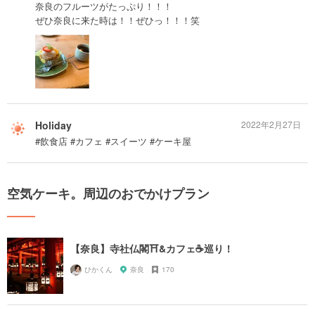
奈良のフルーツがたっぷり！！！
ぜひ奈良に来た時は！！ぜひっ！！！笑
Holiday
2022年2月27日
#飲食店 #カフェ #スイーツ #ケーキ屋
空気ケーキ。周辺のおでかけプラン
【奈良】寺社仏閣⛩&カフェ☕️巡り！
ひかくん
奈良
170