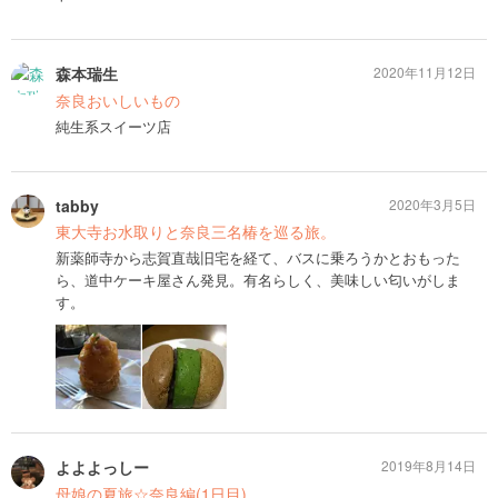
森本瑞生
2020年11月12日
奈良おいしいもの
純生系スイーツ店
tabby
2020年3月5日
東大寺お水取りと奈良三名椿を巡る旅。
新薬師寺から志賀直哉旧宅を経て、バスに乗ろうかとおもった
ら、道中ケーキ屋さん発見。有名らしく、美味しい匂いがしま
す。
よよよっしー
2019年8月14日
母娘の夏旅☆奈良編(1日目)