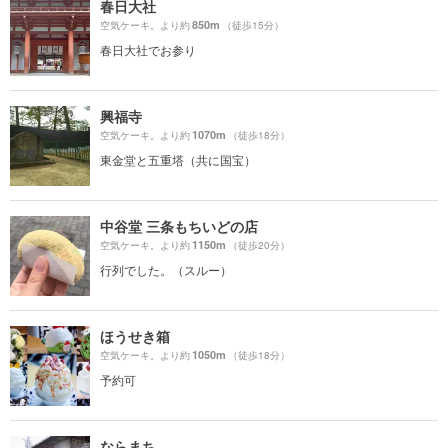
春日大社
850m
空気ケーキ。より約
（徒歩15分）
春日大社でお参り
興福寺
1070m
空気ケーキ。より約
（徒歩18分）
東金堂と五重塔（共に国宝）
中谷堂 三条もちいどの店
1150m
空気ケーキ。より約
（徒歩20分）
行列でした。（スルー）
ほうせき箱
1050m
空気ケーキ。より約
（徒歩18分）
予約可
ならまち