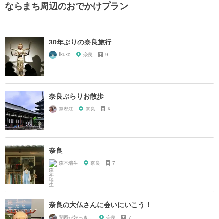
ならまち周辺のおでかけプラン
30年ぶりの奈良旅行
Ikuko
奈良
9
奈良ぶらりお散歩
奈都江
奈良
6
奈良
森本瑞生
奈良
7
奈良の大仏さんに会いにいこう！
関西が好っきゃねん
奈良
7