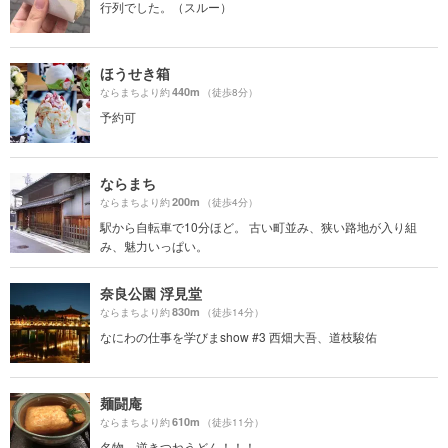
行列でした。（スルー）
ほうせき箱
440m
ならまちより約
（徒歩8分）
予約可
ならまち
200m
ならまちより約
（徒歩4分）
駅から自転車で10分ほど。 古い町並み、狭い路地が入り組
み、魅力いっぱい。
奈良公園 浮見堂
830m
ならまちより約
（徒歩14分）
なにわの仕事を学びまshow #3 西畑大吾、道枝駿佑
麺闘庵
610m
ならまちより約
（徒歩11分）
名物、逆きつねうどん！！！