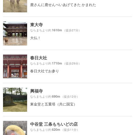
鹿さんに鹿せんべいあげてきた かまれた
東大寺
1610m
ならまちより約
（徒歩27分）
大仏！
春日大社
1710m
ならまちより約
（徒歩29分）
春日大社でお参り
興福寺
690m
ならまちより約
（徒歩12分）
東金堂と五重塔（共に国宝）
中谷堂 三条もちいどの店
620m
ならまちより約
（徒歩11分）