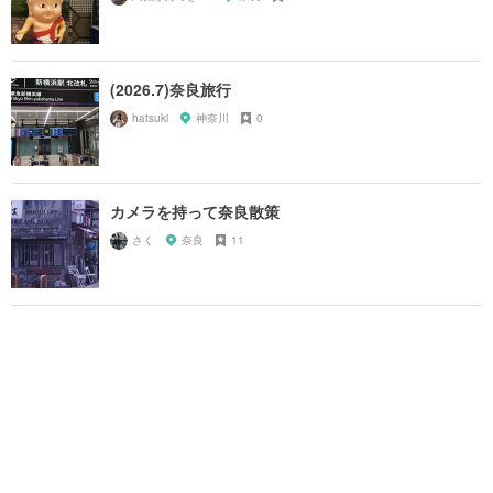
(2026.7)奈良旅行
hatsuki
神奈川
0
カメラを持って奈良散策
さく
奈良
11