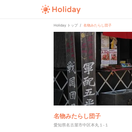
Holiday トップ
名物みたらし団子
名物みたらし団子
愛知県名古屋市中区本丸１-１