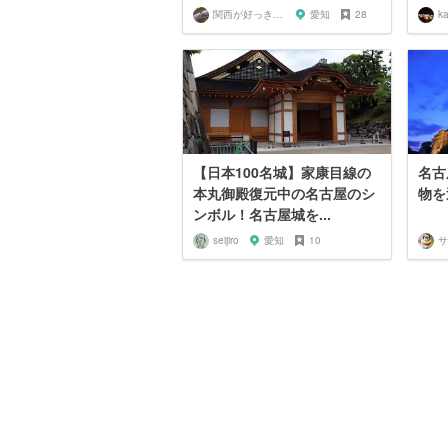
関西が好っきゃねん
愛知
28
k
【日本100名城】家康目線の
名古
本丸御殿復元中の名古屋のシ
物を
ンボル！名古屋城を...
seijiro
愛知
10