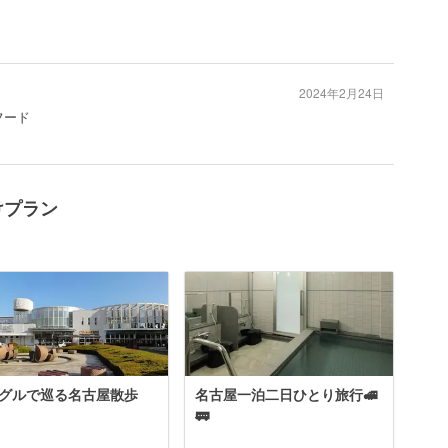
2024年2月24日
フード
けプラン
グルで巡る名古屋散歩
名古屋一泊二日ひとり旅行🚅
🚃