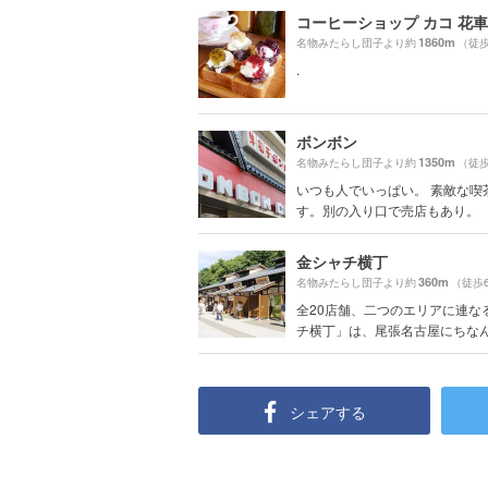
1860m
名物みたらし団子より約
（徒歩
.
ボンボン
1350m
名物みたらし団子より約
（徒歩
いつも人でいっぱい。 素敵な喫
す。別の入り口で売店もあり。
金シャチ横丁
360m
名物みたらし団子より約
（徒歩
全20店舗、二つのエリアに連な
チ横丁」は、尾張名古屋にちなんだ
シェアする