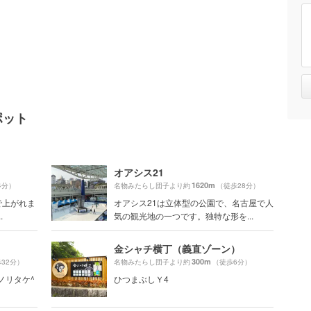
ポット
オアシス21
1620m
4分）
名物みたらし団子より約
（徒歩28分）
で上がれま
オアシス21は立体型の公園で、名古屋で人
.
気の観光地の一つです。独特な形を...
金シャチ横丁（義直ゾーン）
300m
32分）
名物みたらし団子より約
（徒歩6分）
ノリタケ^
ひつまぶしＹ4