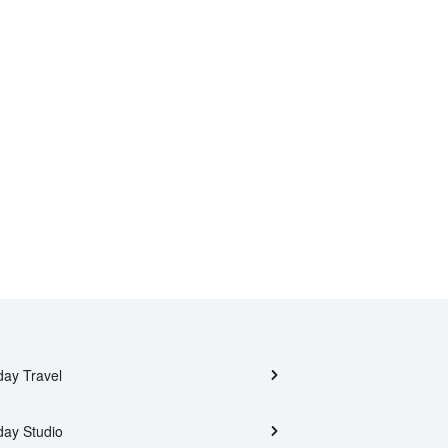
day Travel
day Studio