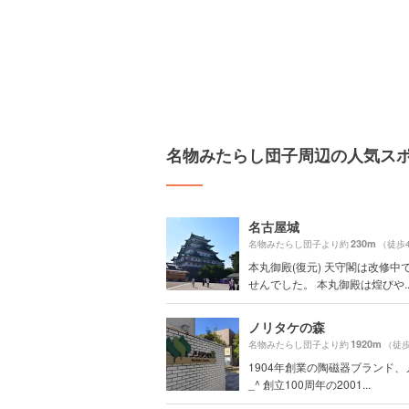
名物みたらし団子周辺の人気ス
名古屋城
230m
名物みたらし団子より約
（徒歩
本丸御殿(復元) 天守閣は改修中
せんでした。 本丸御殿は煌びや..
ノリタケの森
1920m
名物みたらし団子より約
（徒歩
1904年創業の陶磁器ブランド、
_^ 創立100周年の2001...