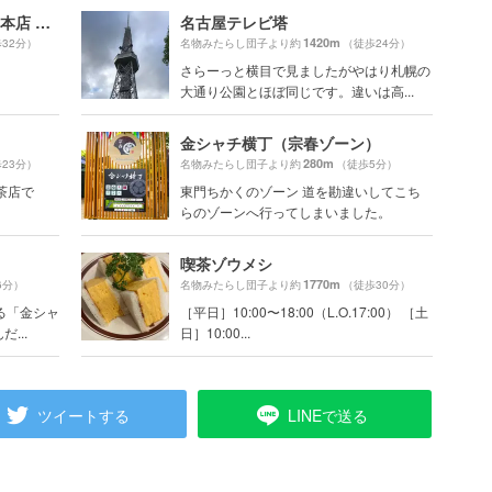
コーヒーショップ カコ 花車本店 （coffee shop KAKO）
名古屋テレビ塔
1420m
32分）
名物みたらし団子より約
（徒歩24分）
さらーっと横目で見ましたがやはり札幌の
大通り公園とほぼ同じです。違いは高...
金シャチ横丁（宗春ゾーン）
280m
23分）
名物みたらし団子より約
（徒歩5分）
茶店で
東門ちかくのゾーン 道を勘違いしてこち
らのゾーンへ行ってしまいました。
喫茶ゾウメシ
1770m
6分）
名物みたらし団子より約
（徒歩30分）
る「金シャ
［平日］10:00〜18:00（L.O.17:00） ［土
...
日］10:00...
ツイートする
LINEで送る