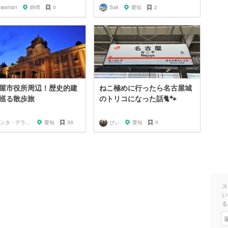
awaman
静岡
0
Sak
愛知
2
屋市役所周辺！歴史的建
ねこ極めに行ったら名古屋城
巡る散歩旅
のトリコになった話🐈🐾
サンタ・デラックス
愛知
39
ぴぃ
愛知
0
ス
い
る