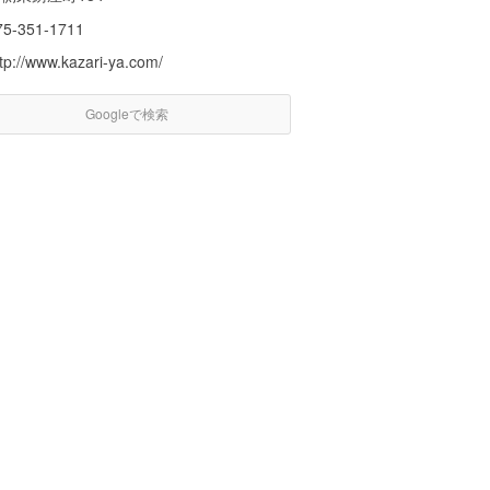
75-351-1711
tp://www.kazari-ya.com/
Googleで検索