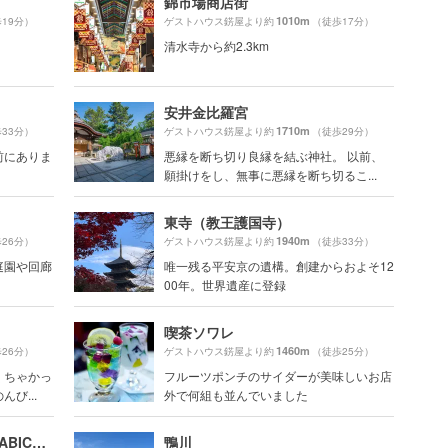
錦市場商店街
1010m
19分）
ゲストハウス錺屋より約
（徒歩17分）
清水寺から約2.3km
安井金比羅宮
1710m
33分）
ゲストハウス錺屋より約
（徒歩29分）
前にありま
悪縁を断ち切り良縁を結ぶ神社。 以前、
願掛けをし、無事に悪縁を断ち切るこ...
東寺（教王護国寺）
1940m
26分）
ゲストハウス錺屋より約
（徒歩33分）
庭園や回廊
唯一残る平安京の遺構。創建からおよそ12
00年。世界遺産に登録
喫茶ソワレ
1460m
26分）
ゲストハウス錺屋より約
（徒歩25分）
くちゃかっ
フルーツポンチのサイダーが美味しいお店
び...
外で何組も並んでいました
アラビカ 京都 東山 （% ARABICA Kyoto Higashiyama）
鴨川