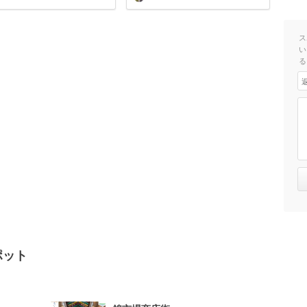
ス
い
る
ポット