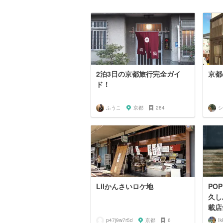
2泊3日の京都旅行完全ガイ
京都
ド！
ふうこ
京都
284
シ
Lilかんさいロケ地
POP
久し
載店舗
p47j9w7r5d
京都
6
Ik