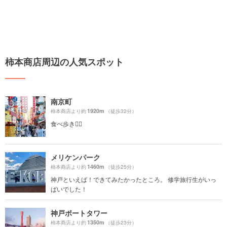
柿本商店周辺の人気スポット
南京町
1920m
柿本商店より約
（徒歩32分）
食べ歩き🚶‍♀️
メリケンパーク
1460m
柿本商店より約
（徒歩25分）
神戸といえば！できてみたかったところ。 修学旅行生がいっ
ぱいでした！
神戸ポートタワー
1350m
柿本商店より約
（徒歩23分）