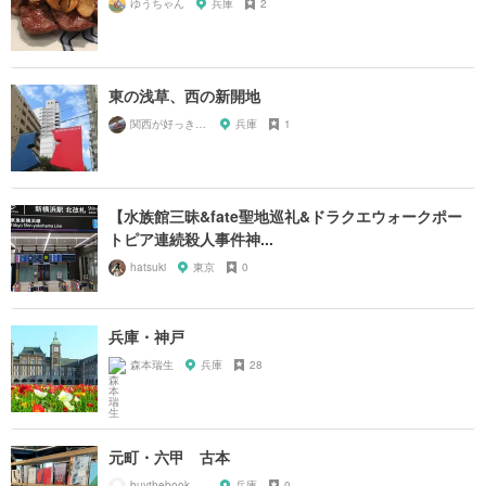
ゆうちゃん
兵庫
2
東の浅草、西の新開地
関西が好っきゃねん
兵庫
1
【水族館三昧&fate聖地巡礼&ドラクエウォークポー
トピア連続殺人事件神...
hatsuki
東京
0
兵庫・神戸
森本瑞生
兵庫
28
元町・六甲 古本
buythebook_mmm_
兵庫
0