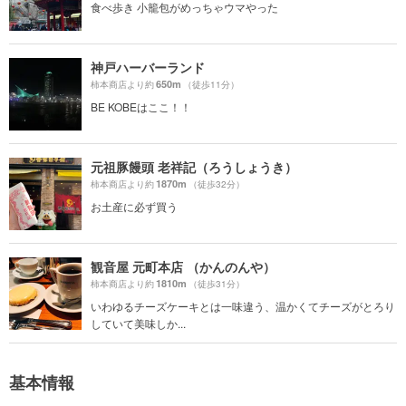
食べ歩き 小籠包がめっちゃウマやった
神戸ハーバーランド
650m
柿本商店より約
（徒歩11分）
BE KOBEはここ！！
元祖豚饅頭 老祥記（ろうしょうき）
1870m
柿本商店より約
（徒歩32分）
お土産に必ず買う
観音屋 元町本店 （かんのんや）
1810m
柿本商店より約
（徒歩31分）
いわゆるチーズケーキとは一味違う、温かくてチーズがとろり
していて美味しか...
基本情報