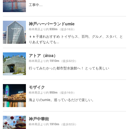
工事中…
神戸ハーバーランドumie
930m
柿本商店より約
（徒歩16分）
👦👧子連れおすすめ トイザらス、百均、グルメ、スタバ、と
りあえずなんでも...
アトア（átoa）
1910m
柿本商店より約
（徒歩32分）
行ってみたかった都市型水族館へ！ とっても美しい
モザイク
950m
柿本商店より約
（徒歩16分）
海よりのumie。巡っているだけで楽しい。
神戸中華街
1910m
柿本商店より約
（徒歩32分）