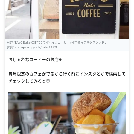
神戸『RAVO Bake COFFEE ラボベイクコーヒー』神戸発マラサダスタンド ...
出典：
comepass.jp/cafe/cafe-14728
おしゃれなコーヒーのお店☕️
毎月限定のカフェがでるから行く前にインスタとかで検索して
チェックしてみると🙆