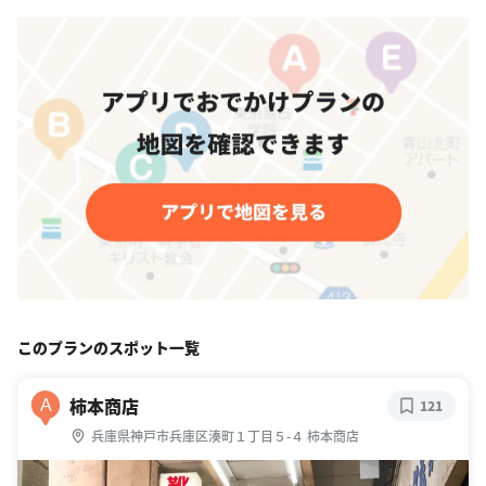
このプランのスポット一覧
柿本商店
A
121
兵庫県神戸市兵庫区湊町１丁目５-４ 柿本商店