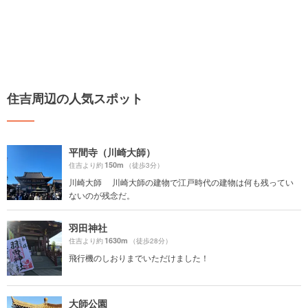
住吉周辺の人気スポット
平間寺（川崎大師）
150m
住吉より約
（徒歩3分）
川崎大師 川崎大師の建物で江戸時代の建物は何も残ってい
ないのが残念だ。
羽田神社
1630m
住吉より約
（徒歩28分）
飛行機のしおりまでいただけました！
大師公園