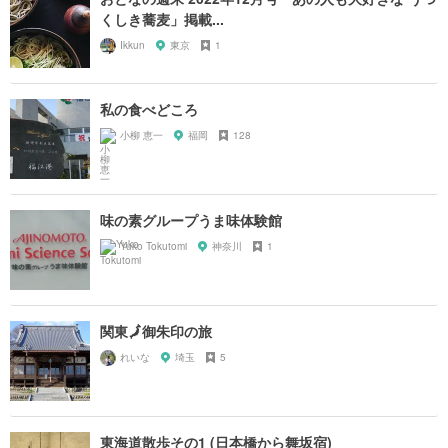
くしき蕎麦」掲載...
Ikkun
東京
1
私の食べどころ
小柳 恵一
福岡
128
味の素グループうま味体験館
Yuko Tokutomi
神奈川
1
関東🗾御朱印の旅
れいな
埼玉
5
東海道散歩その1 (日本橋から舞坂宿)