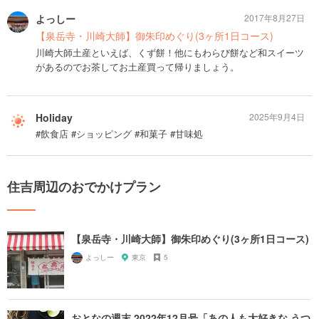
よっしー
2017年8月27日
【泉岳寺・川崎大師】御朱印めぐり(3ヶ所1日コース)
川崎大師土産といえば、くず餅！他にもわらび餅など和スイーツ
があるのでお茶してお土産買って帰りましょう。
Holiday
2025年9月4日
#飲食店 #ショッピング #和菓子 #甘味処
住吉周辺のおでかけプラン
【泉岳寺・川崎大師】御朱印めぐり(3ヶ所1日コース)
よっしー
東京
5
おとなの週末 2022年12月号「あの人も大好きな うつ