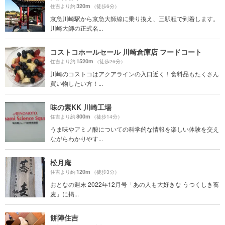
320m
住吉より約
（徒歩6分）
京急川崎駅から京急大師線に乗り換え、三駅程で到着します。
川崎大師の正式名...
コストコホールセール 川崎倉庫店 フードコート
1520m
住吉より約
（徒歩26分）
川崎のコストコはアクアラインの入口近く！食料品もたくさん
買い物したい方！...
味の素KK 川崎工場
800m
住吉より約
（徒歩14分）
うま味やアミノ酸についての科学的な情報を楽しい体験を交え
ながらわかりやす...
松月庵
120m
住吉より約
（徒歩3分）
おとなの週末 2022年12月号「あの人も大好きな うつくしき蕎
麦」に掲...
餅陣住吉