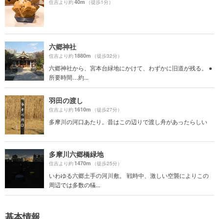
40m
住吉より約
（徒歩1分）
六郷神社
1880m
住吉より約
（徒歩32分）
六郷神社から、宮本台緑地にかけて、わずかに旧道が残る。 ●
所要時間…約...
羽田の渡し
1610m
住吉より約
（徒歩27分）
多摩川の河口あたり。昔はこの辺りで渡し舟があったらしい
多摩川六郷橋緑地
1470m
住吉より約
（徒歩25分）
いわゆる六郷土手の河川敷。 戦時中、激しい空襲によりこの
周辺では多数の犠...
基本情報