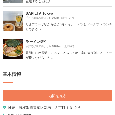
直進すること約歩...
BARIETA Tokyo
760m
手打そば風来蕎より約
（徒歩13分）
たまプラーザ駅から徒歩5分くらい ・パンとドーナツ ・ランチ
もできる ・...
ラーメン懐や
1040m
手打そば風来蕎より約
（徒歩18分）
昼間にしか営業していないとあってか、常に大行列。メニュー
が様々ながら、ど...
基本情報
地図を見る
神奈川県横浜市青葉区新石川３丁目１３-２６