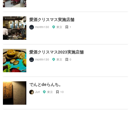
愛酒クリスマス実施店舗
moririn130
東京
1
愛酒クリスマス2023実施店舗
moririn130
東京
0
でんとdeらんち。
Juri
東京
10