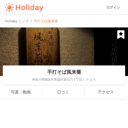
ログイン
Holiday トップ
手打そば風来蕎
手打そば風来蕎
神奈川県横浜市青葉区新石川３丁目１３-２６
写真・動画
口コミ
アクセス