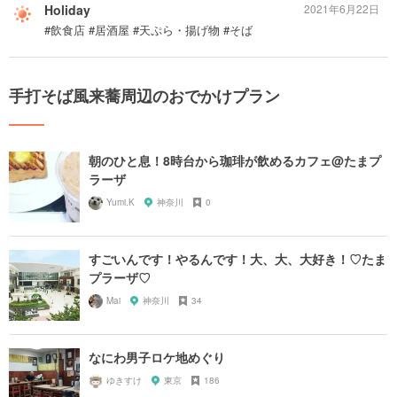
Holiday
2021年6月22日
#飲食店 #居酒屋 #天ぷら・揚げ物 #そば
手打そば風来蕎周辺のおでかけプラン
朝のひと息！8時台から珈琲が飲めるカフェ@たまプ
ラーザ
Yumi.K
神奈川
0
すごいんです！やるんです！大、大、大好き！♡たま
プラーザ♡
Mai
神奈川
34
なにわ男子ロケ地めぐり
ゆきすけ
東京
186