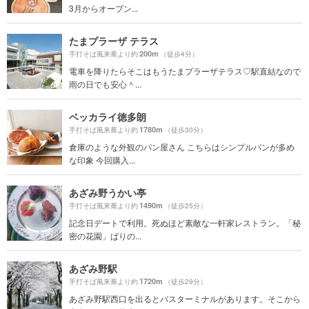
3月からオープン...
たまプラーザ テラス
200m
手打そば風来蕎より約
（徒歩4分）
電車を降りたらそこはもうたまプラーザテラス♡駅直結なので
雨の日でも安心＾...
ベッカライ徳多朗
1780m
手打そば風来蕎より約
（徒歩30分）
倉庫のような外観のパン屋さん こちらはシンプルパンが多め
な印象 今回購入...
あざみ野うかい亭
1490m
手打そば風来蕎より約
（徒歩25分）
記念日デートで利用。死ぬほど素敵な一軒家レストラン。「秘
密の花園」ばりの...
あざみ野駅
1720m
手打そば風来蕎より約
（徒歩29分）
あざみ野駅西口を出るとバスターミナルがあります。そこから