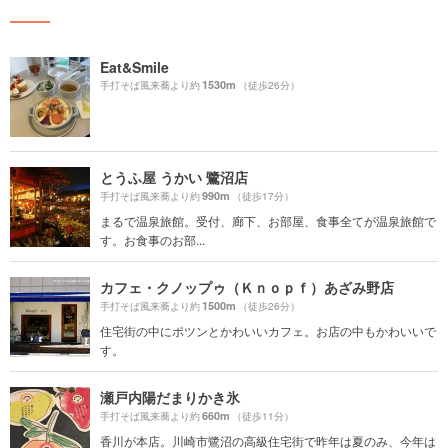
Eat&Smile
1530m
手打そば風来蕎より約
（徒歩26分）
とうふ屋 うかい 鷺沼店
990m
手打そば風来蕎より約
（徒歩17分）
まるで温泉旅館。受付、廊下、お部屋、食事全てが温泉旅館で
す。お食事のお部...
カフェ・クノップゥ（Ｋｎｏｐｆ）あざみ野店
1500m
手打そば風来蕎より約
（徒歩26分）
住宅街の中にポツンとかわいいカフェ。お店の中もかわいいで
す。
瀬戸内陽だまりかき氷
660m
手打そば風来蕎より約
（徒歩11分）
香川が本店。川崎市鷺沼の高級住宅街で昨年は夏のみ、今年は