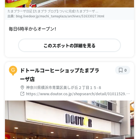
たまプラーザ日記 【たまプラ ブログ】:ついに完成！たまプラーザ ...
出典：
blog.livedoor.jp/machi_tamaplaza/archives/51633027.html
毎日6時半からオープン！
このスポットの詳細を見る
ドトールコーヒーショップたまプラ
G
0
ーザ店
神奈川県横浜市青葉区美しが丘２丁目１５-８
https://www.doutor.co.jp/shopsearch/detail/01011529.ht
ml?recruit=yes