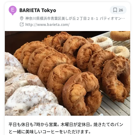
BARIETA Tokyo
E
26
神奈川県横浜市青葉区美しが丘２丁目２８-１ パティオマンシ
ョン
http://www.barieta.com/
平日も休日も7時から営業。木曜日が定休日。焼きたてのパン
と一緒に美味しいコーヒーをいただけます。