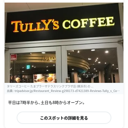
タリーズコーヒー たまプラーザテラスリンクプラザ店 (横浜市) の ...
出典：
tripadvisor.jp/Restaurant_Review-g298173-d7421389-Reviews-Tully_s_Coffe
e-Yokohama_Kanagawa_Prefecture_Kanto.html
平日は7時半から、土日も8時からオープン。
このスポットの詳細を見る