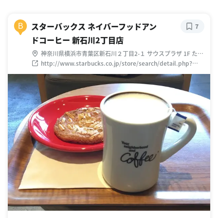
スターバックス ネイバーフッドアン
B
7
ドコーヒー 新石川2丁目店
神奈川県横浜市青葉区新石川２丁目2-１ サウスプラザ 1F たま
プラーザテラス
http://www.starbucks.co.jp/store/search/detail.php?
id=1392