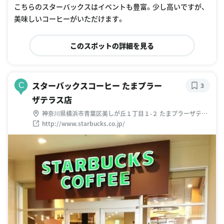
こちらのスターバックスはイベントも豊富。少し高いですが、
美味しいコーヒーがいただけます。
このスポットの詳細を見る
スターバックスコーヒー たまプラー
C
3
ザテラス店
神奈川県横浜市青葉区美しが丘１丁目１-２ たまプラーザテラ
スゲートプラザ
http://www.starbucks.co.jp/