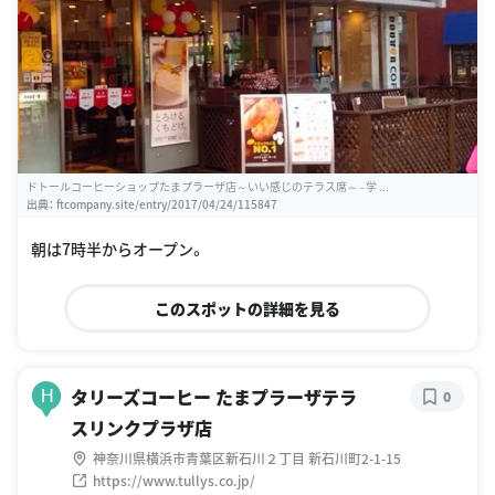
ドトールコーヒーショップたまプラーザ店～いい感じのテラス席～ - 学 ...
出典：
ftcompany.site/entry/2017/04/24/115847
朝は7時半からオープン。
このスポットの詳細を見る
タリーズコーヒー たまプラーザテラ
H
0
スリンクプラザ店
神奈川県横浜市青葉区新石川２丁目 新石川町2-1-15
https://www.tullys.co.jp/