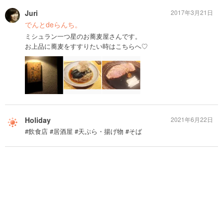
Juri
2017年3月21日
でんとdeらんち。
ミシュラン一つ星のお蕎麦屋さんです。
お上品に蕎麦をすすりたい時はこちらへ♡
Holiday
2021年6月22日
#飲食店 #居酒屋 #天ぷら・揚げ物 #そば