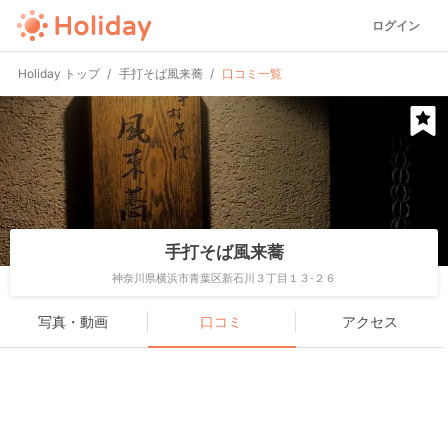
ログイン
Holiday トップ
手打そば風来蕎
口コミ一覧
手打そば風来蕎
神奈川県横浜市青葉区新石川３丁目１３-２６
写真・動画
口コミ
アクセス