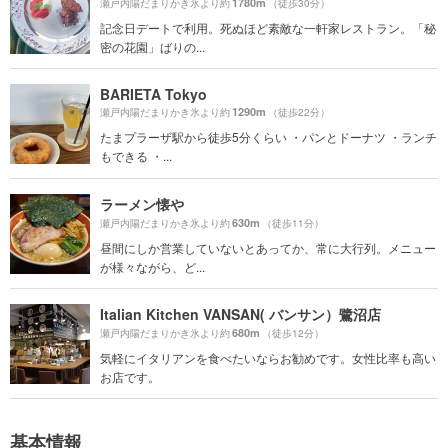
1780m
瀬戸内陽だまりかき氷より約
（徒歩30分）
記念日デートで利用。死ぬほど素敵な一軒家レストラン。「秘
密の花園」ばりの...
BARIETA Tokyo
1290m
瀬戸内陽だまりかき氷より約
（徒歩22分）
たまプラーザ駅から徒歩5分くらい ・パンとドーナツ ・ランチ
もできる ・...
ラーメン懐や
630m
瀬戸内陽だまりかき氷より約
（徒歩11分）
昼間にしか営業していないとあってか、常に大行列。メニュー
が様々ながら、ど...
Italian Kitchen VANSAN( バンサン）鷺沼店
680m
瀬戸内陽だまりかき氷より約
（徒歩12分）
気軽にイタリアンを食べたいならお勧めです。女性比率も高い
お店です。
基本情報