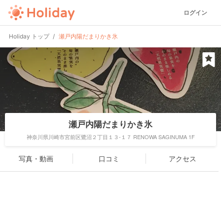
ログイン
Holiday トップ
瀬戸内陽だまりかき氷
瀬戸内陽だまりかき氷
神奈川県川崎市宮前区鷺沼２丁目１３-１７ RENOWA SAGINUMA 1F
写真・動画
口コミ
アクセス