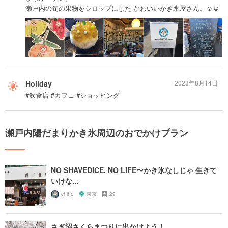
瀬戸内の旬の果物をシロップにした かわいいかき氷屋さん。☺︎☺︎
Holiday
2023年8月14日
#飲食店 #カフェ #ショッピング
瀬戸内陽だまりかき氷周辺のおでかけプラン
NO SHAVEDICE, NO LIFE〜かき氷なしじゃ 生きて
いけな...
chiho
東京
29
さぎ沼さくらまつりに出かけよう！