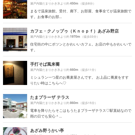
450m
瀬戸内陽だまりかき氷より約
（徒歩8分）
まるで温泉旅館。受付、廊下、お部屋、食事全てが温泉旅館で
す。お食事のお部...
カフェ・クノップゥ（Ｋｎｏｐｆ）あざみ野店
1970m
瀬戸内陽だまりかき氷より約
（徒歩33分）
住宅街の中にポツンとかわいいカフェ。お店の中もかわいいで
す。
手打そば風来蕎
660m
瀬戸内陽だまりかき氷より約
（徒歩11分）
ミシュラン一つ星のお蕎麦屋さんです。 お上品に蕎麦をすす
りたい時はこちらへ♡
たまプラーザ テラス
860m
瀬戸内陽だまりかき氷より約
（徒歩15分）
電車を降りたらそこはもうたまプラーザテラス♡駅直結なので
雨の日でも安心＾...
あざみ野うかい亭