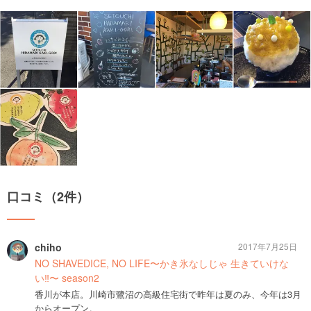
口コミ（2件）
chiho
2017年7月25日
NO SHAVEDICE, NO LIFE〜かき氷なしじゃ 生きていけな
い‼︎〜 season2
香川が本店。川崎市鷺沼の高級住宅街で昨年は夏のみ、今年は3月
からオープン。