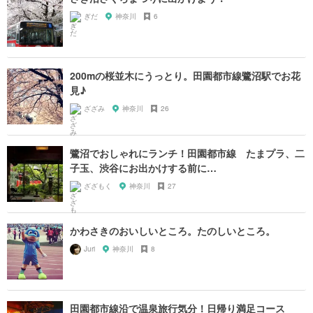
ぎだ
神奈川
6
200mの桜並木にうっとり。田園都市線鷺沼駅でお花
見♪
ざざみ
神奈川
26
鷺沼でおしゃれにランチ！田園都市線 たまプラ、二
子玉、渋谷にお出かけする前に…
ざざもく
神奈川
27
かわさきのおいしいところ。たのしいところ。
Juri
神奈川
8
田園都市線沿で温泉旅行気分！日帰り満足コース