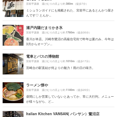
380m
宮前平源泉 湯けむりの庄より約
（徒歩7分）
ミシュランガイドにも掲載された、宮前平にあるとんかつ屋さ
んです♡ とんか...
瀬戸内陽だまりかき氷
1760m
宮前平源泉 湯けむりの庄より約
（徒歩30分）
香川が本店。川崎市鷺沼の高級住宅街で昨年は夏のみ、今年は
3月からオープン...
電車とバスの博物館
1010m
宮前平源泉 湯けむりの庄より約
（徒歩17分）
宮崎台の駅直結が何よりの魅力！雨の日の味方。
ラーメン懐や
1140m
宮前平源泉 湯けむりの庄より約
（徒歩20分）
昼間にしか営業していないとあってか、常に大行列。メニュー
が様々ながら、ど...
Italian Kitchen VANSAN( バンサン）鷺沼店