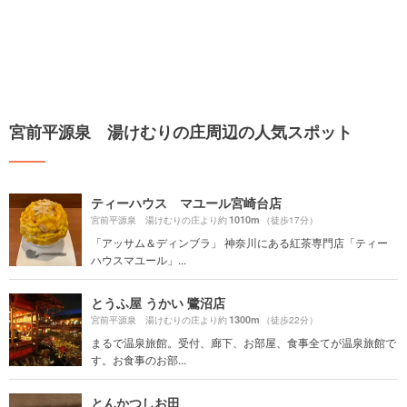
宮前平源泉 湯けむりの庄周辺の人気スポット
ティーハウス マユール宮崎台店
1010m
宮前平源泉 湯けむりの庄より約
（徒歩17分）
「アッサム＆ディンブラ」 神奈川にある紅茶専門店「ティー
ハウスマユール」...
とうふ屋 うかい 鷺沼店
1300m
宮前平源泉 湯けむりの庄より約
（徒歩22分）
まるで温泉旅館。受付、廊下、お部屋、食事全てが温泉旅館で
す。お食事のお部...
とんかつしお田