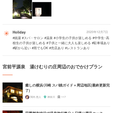
Holiday
2020年12月7日
#銭湯 #スパ・サロン #温泉 #小学生の子供が楽しめる #中学生･高
校生の子供が楽しめる #子供と一緒に大人も楽しめる #駐車場あり
#駅から近い #雨でもOK #売店あり #レストランあり
宮前平源泉 湯けむりの庄周辺のおでかけプラン
癒しの横浜/川崎 スパ銭ガイド＋周辺地区(最終更新完
了)
関内 悠人
神奈川
117