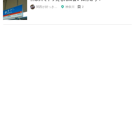
関西が好っきゃねん
神奈川
2