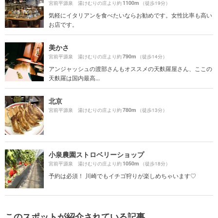
1100m
宮前平源泉 湯けむりの庄より約
（徒歩19分）
気軽にイタリアンを食べたいならお勧めです。女性比率も高い
お店です。
美かさ
790m
宮前平源泉 湯けむりの庄より約
（徒歩14分）
アンジャッシュの渡部さんもオススメの天麩羅屋さん、ここの
天麩羅は国内最高...
北京
780m
宮前平源泉 湯けむりの庄より約
（徒歩13分）
小泉農園ストロベリーショップ
1050m
宮前平源泉 湯けむりの庄より約
（徒歩18分）
予約は必須！ 川崎でもイチゴ狩りが楽しめちゃいます♡
このスポットが紹介されている記事