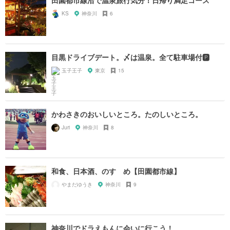
田園都市線沿で温泉旅行気分！日帰り満足コース
KS
神奈川
6
目黒ドライブデート。〆は温泉。全て駐車場付🅿️
玉子王子
東京
15
かわさきのおいしいところ。たのしいところ。
Juri
神奈川
8
和食、日本酒、のすゝめ【田園都市線】
やまだゆうき
神奈川
9
神奈川でドラえもんに会いに行こう！