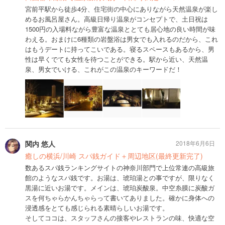
宮前平駅から徒歩4分、住宅街の中心にありながら天然温泉が楽し
めるお風呂屋さん。高級日帰り温泉がコンセプトで、土日祝は
1500円の入場料ながら豊富な温泉ととても居心地の良い時間が味
わえる。おまけに6種類の岩盤浴は男女でも入れるのだから、これ
はもうデートに持ってこいである。寝るスペースもあるから、男
性は早くでても女性を待つことができる。駅から近い、天然温
泉、男女でいける、これがこの温泉のキーワードだ！
関内 悠人
2018年6月6日
癒しの横浜/川崎 スパ銭ガイド＋周辺地区(最終更新完了)
数あるスパ銭ランキングサイトの神奈川部門で上位常連の高級旅
館のようなスパ銭です。お湯は、琥珀湯との事ですが、限りなく
黒湯に近いお湯です。メインは、琥珀炭酸泉。中空糸膜に炭酸ガ
スを何ちゃらかんちゃらって書いてありました。確かに身体への
浸透感をとても感じられる素晴らしいお湯です。
そしてココは、スタッフさんの接客やレストランの味、快適な空