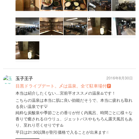
玉子王子
2016年8月30日
目黒ドライブデート。〆は温泉。全て駐車場付🅿️
本当は紹介したくない…宮前平オススメの温泉♨️です！
こちらの温泉は本当に肌に良い効能だそうで、本当に疲れも取れ
る良い温泉です💡
純粋な炭酸泉や季節ごとの香りが付く内風呂、時間ごとに様々な
香りで癒されるロウリュ、ジェットバスやもちろん露天風呂もあ
り、至れり尽くせりです♨️
平日は21:30以降が割引価格で入ることが出来ます☝︎