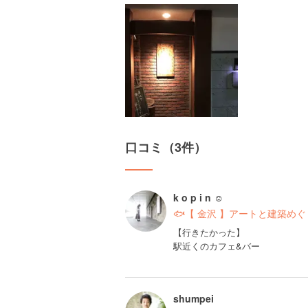
口コミ（3件）
k o p i n ☺︎
🐟【 金沢 】アートと建築めぐり
【行きたかった】
駅近くのカフェ&バー
shumpei