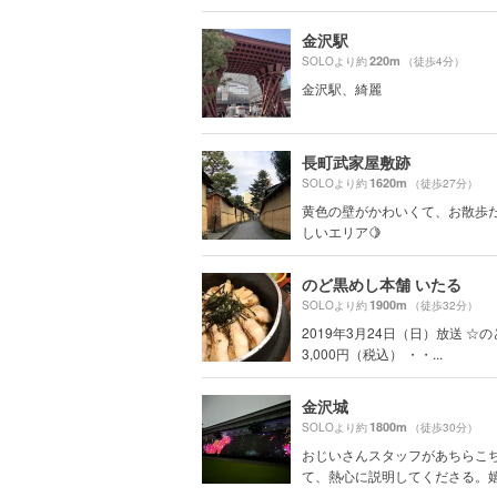
金沢駅
220m
SOLOより約
（徒歩4分）
金沢駅、綺麗
長町武家屋敷跡
1620m
SOLOより約
（徒歩27分）
黄色の壁がかわいくて、お散歩
しいエリア🍋
のど黒めし本舗 いたる
1900m
SOLOより約
（徒歩32分）
2019年3月24日（日）放送 ☆
3,000円（税込） ・・...
金沢城
1800m
SOLOより約
（徒歩30分）
おじいさんスタッフがあちらこ
て、熱心に説明してくださる。