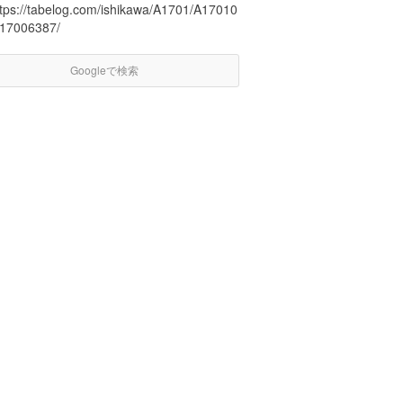
ttps://tabelog.com/ishikawa/A1701/A17010
/17006387/
Googleで検索