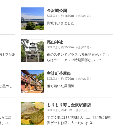
金沢城公園
1630m
SOLOより約
（徒歩28分）
御城印頂きました！
尾山神社
1550m
SOLOより約
（徒歩26分）
だけでも楽
夜のステンドグラスも素敵🫶 恐らくこち
らはライトアップ時期関係ない…？
主計町茶屋街
1700m
SOLOより約
（徒歩29分）
のど黒めし
落ち着いた雰囲気！
もりもり寿し金沢駅前店
410m
SOLOより約
（徒歩7分）
ちらに居
すごく並ぶけど美味しい…… 11:19に整理
嬉しい。
券ゲットお店に入ったのは13...