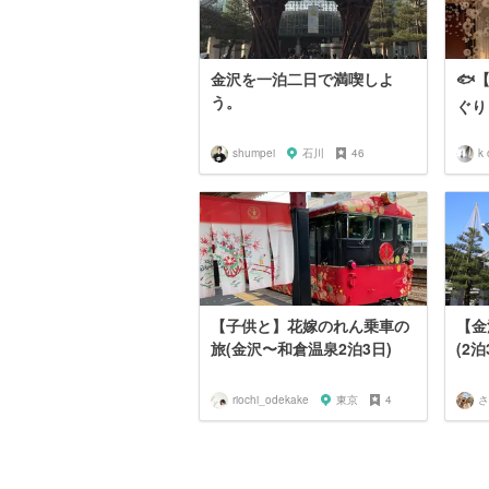
金沢を一泊二日で満喫しよ
🐟
う。
ぐり 
shumpei
石川
46
k 
【子供と】花嫁のれん乗車の
【金
旅(金沢〜和倉温泉2泊3日)
(2
riochi_odekake
東京
4
さ