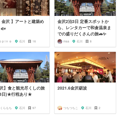
【 金沢 】アートと建築め
金沢2泊3日 定番スポットか
ら、レンタカーで和倉温泉ま
🐟
での盛りだくさんの旅🚗✨
o p i n ☺︎
石川
16
maa
石川
8
沢】食と観光尽くしの旅
2021.6金沢砺波
泊3日)★行程あり★
くらもち
石川
97
つちつちこ
石川
2