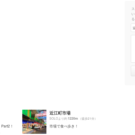
ス
い
る
近江町市場
1220m
SOLOより約
（徒歩21分）
art2！
市場で食べ歩き！
.