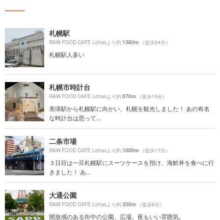
札幌駅
1380m
RAW FOOD CAFE Lohasより約
（徒歩24分）
札幌駅人多い
札幌市時計台
870m
RAW FOOD CAFE Lohasより約
（徒歩15分）
美瑛駅から札幌駅に向かい、札幌を観光しました！ あの有名
な時計台は思って...
二条市場
1000m
RAW FOOD CAFE Lohasより約
（徒歩17分）
３日目は一旦札幌駅にスーツケースを預け、海鮮丼を食べに行
きました！ あ...
大通公園
350m
RAW FOOD CAFE Lohasより約
（徒歩6分）
開放感のある街中の公園、広場。夜もいい雰囲気。