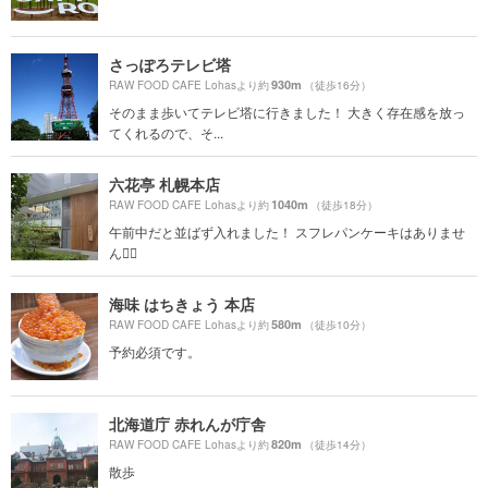
さっぽろテレビ塔
930m
RAW FOOD CAFE Lohasより約
（徒歩16分）
そのまま歩いてテレビ塔に行きました！ 大きく存在感を放っ
てくれるので、そ...
六花亭 札幌本店
1040m
RAW FOOD CAFE Lohasより約
（徒歩18分）
午前中だと並ばず入れました！ スフレパンケーキはありませ
ん🙅‍♀️
海味 はちきょう 本店
580m
RAW FOOD CAFE Lohasより約
（徒歩10分）
予約必須です。
北海道庁 赤れんが庁舎
820m
RAW FOOD CAFE Lohasより約
（徒歩14分）
散歩