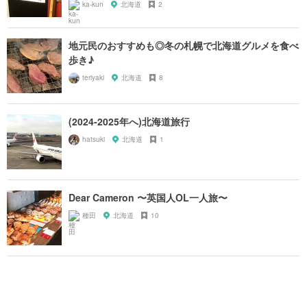
ka-kun
北海道
2
地元民のおすすめも◎冬の札幌で北海道グルメを食べ
歩き♪
teriyaki
北海道
8
(2024-2025年へ)北海道旅行
hatsuki
北海道
1
Dear Cameron 〜英国人OL一人旅〜
種田
北海道
10