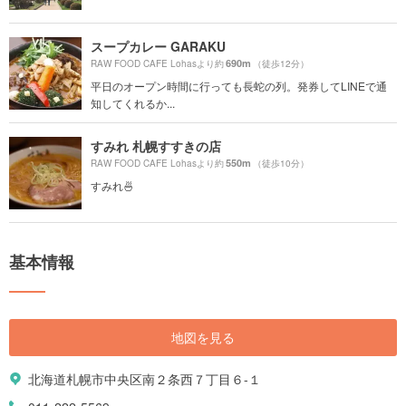
スープカレー GARAKU
690m
RAW FOOD CAFE Lohasより約
（徒歩12分）
平日のオープン時間に行っても長蛇の列。発券してLINEで通
知してくれるか...
すみれ 札幌すすきの店
550m
RAW FOOD CAFE Lohasより約
（徒歩10分）
すみれ🍜
基本情報
地図を見る
北海道札幌市中央区南２条西７丁目６-１