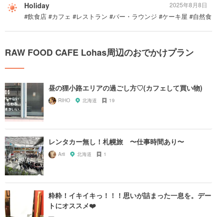
Holiday
2025年8月8日
#飲食店 #カフェ #レストラン #バー・ラウンジ #ケーキ屋 #自然食
RAW FOOD CAFE Lohas周辺のおでかけプラン
昼の狸小路エリアの過ごし方♡(カフェして買い物)
RIHO
北海道
19
レンタカー無し！札幌旅 〜仕事時間あり〜
Arii
北海道
1
粋粋！イキイキっ！！！思いが詰まった一息を。デー
トにオススメ❤️