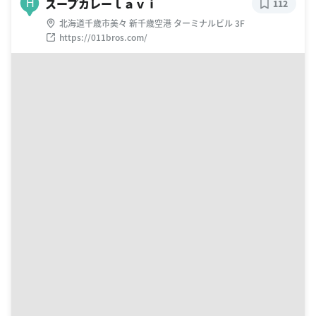
スープカレーｌａｖｉ
H
112
北海道千歳市美々 新千歳空港 ターミナルビル 3F
https://011bros.com/