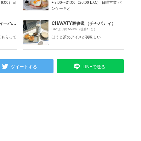
19:00）日
◉ 8:00〜21:00（20:00 L.O.） 日曜営業 パ
ンケーキと...
青山フラワーマーケット ティーハウス 南青山本店 （Aoyama Flower Market TEA HOUSE）
CHAVATY表参道（チャバティ）
550m
CAYより約
（徒歩10分）
てもらって
ほうじ茶のアイスが美味しい
ツイートする
LINEで送る