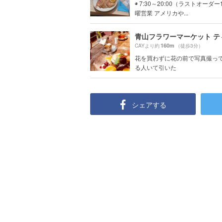
◉ 7:30～20:00（ラストオーダー
曜営業 アメリカや...
160m
CAYより約
（徒歩3分）
花を買わずに花の前で写真撮っ
る人いて引いた
シェアする