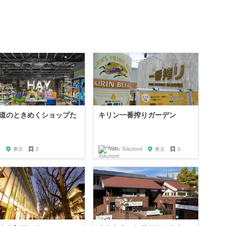
道のときめくショップた
キリン一番搾りガーデン
e
東京
2
Yuko Tokutomi
東京
3