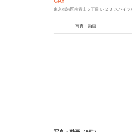
CAY
東京都港区南青山５丁目６-２３ スパイラル
写真・動画
写真・動画（5件）