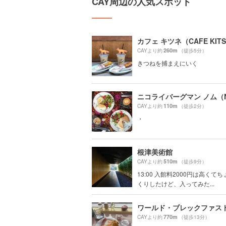
CAY周辺の人気スポット
カフェ キツネ（CAFE KIT
260m
CAYより約
（徒歩5分）
きつねを捕まえにいく
110m
CAYより約
（徒歩2分）
・
根津美術館
510m
CAYより約
（徒歩9分）
13:00 入館料2000円は高くて
くりしたけど、入ってみた...
770m
CAYより約
（徒歩13分）