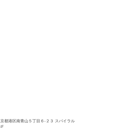
東京都港区南青山５丁目６-２３ スパイラル
1F