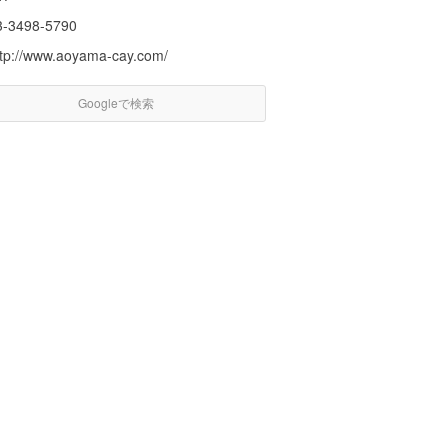
3-3498-5790
ttp://www.aoyama-cay.com/
Googleで検索