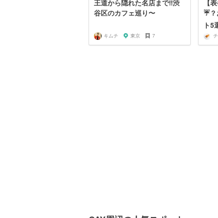
王道から隠れた名店まで‼︎渋
【表
谷区のカフェ巡り〜
☔？
ト5
キムチ
東京
7
チ