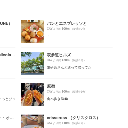
SUNE）
パンとエスプレッソと
600m
CAYより約
（徒歩10分）
・
ニコライバーグマン ノム（Nicolai Bergmann NOMU ）
表参道ヒルズ
470m
CAYより約
（徒歩8分）
隈研吾さんと巡って喋ってた
原宿
900m
CAYより約
（徒歩16分）
ちょっとびっ
食べ歩き😋🛍
ワールド・ブレックファスト・オールデイ（WORLD BREAKFAST ALLDAY）
crisscross （クリスクロス）
110m
CAYより約
（徒歩2分）