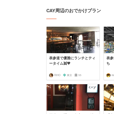
CAY周辺のおでかけプラン
表参道で優雅にランチとティ
表参
ータイム👯💖
ち
RIHO
東京
55
ri