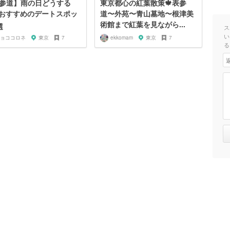
参道】雨の日どうする
東京都心の紅葉散策🍁表参
おすすめのデートスポッ
道〜外苑〜青山墓地〜根津美
術館まで紅葉を見ながら...
選
ス
い
ョココロネ
東京
7
ekkomam
東京
7
る