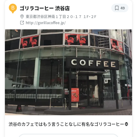
ゴリラコーヒー 渋谷店
B
49
東京都渋谷区神南１丁目２０-１７ １F・２F
http://gorillacoffee.jp/
渋谷のカフェではもう言うことなしに有名なゴリラコーヒー🦍