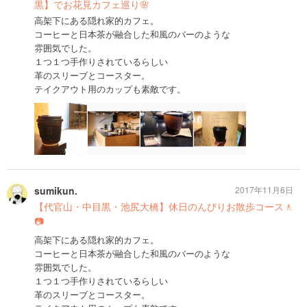
黒】でお花見カフェ巡り🌸
高架下にある隠れ家的カフェ。
コーヒーと日本茶が融合した和風のバーのような
雰囲気でした。
１つ１つ手作りされているらしい
革のスリーブとコースター。
テイクアウト用のカップも素敵です。
sumikun.
2017年11月6日
【代官山・中目黒・池尻大橋】休日のんびりお散歩コース🚶
📷
高架下にある隠れ家的カフェ。
コーヒーと日本茶が融合した和風のバーのような
雰囲気でした。
１つ１つ手作りされているらしい
革のスリーブとコースター。