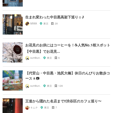
生まれ変わった中目黒高架下巡り☺︎♪
MIWA
東京
28
お花見のお供にはコーヒーを！☕️人気No.1桜スポット
【中目黒】でお花見...
sumikun.
東京
6
【代官山・中目黒・池尻大橋】休日のんびりお散歩コ
ース🚶📷
sumikun.
東京
128
王道から隠れた名店まで‼︎渋谷区のカフェ巡り〜
キムチ
東京
7