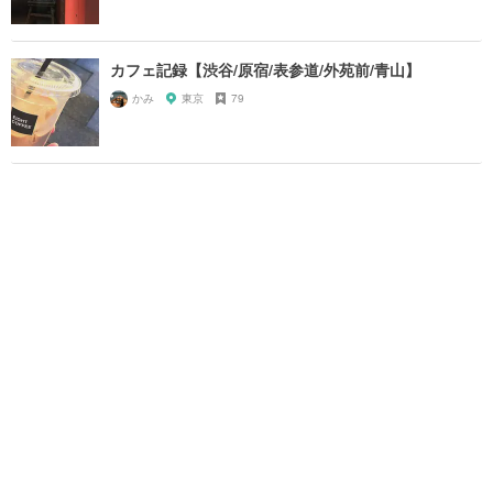
カフェ記録【渋谷/原宿/表参道/外苑前/青山】
かみ
東京
79