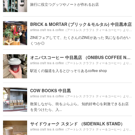
旅行に役立つグッツやノートが作れるお店
BRICK & MORTAR (ブリック＆モルタル) 中目黒本店
6
artless craft tea & coffee（アートレス クラフト ティー＆コーヒー）より約
ZINEフェアしてて、たくさんのZINEがあった 気になるのがい
くつか◎
オニバスコーヒー 中目黒店 （ONIBUS COFFEE NAKAMEGURO）
2
artless craft tea & coffee（アートレス クラフト ティー＆コーヒー）より約
駅近くの脇道を入るとひっそりあるcoffee shop
COW BOOKS 中目黒
6
artless craft tea & coffee（アートレス クラフト ティー＆コーヒー）より約
散策しながら、街をぶらぶら。 知的好奇心を刺激できるお店
を見つけたら、入...
サイドウォーク スタンド （SIDEWALK STAND）
5
artless craft tea & coffee（アートレス クラフト ティー＆コーヒー）より約