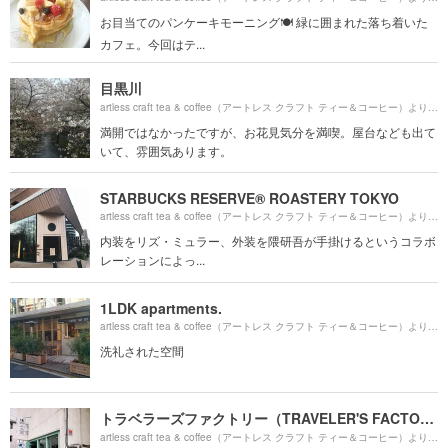
お目当てのパンケーキモーニング🍽 緑に囲まれた落ち着いた
カフェ。今回はテ...
目黒川
8
artless craft tea & coffee（アートレス クラフト ティー＆コーヒー）より約
満開ではなかったですが、お花見気分を満喫。屋台なども出て
いて、雰囲気あります。
STARBUCKS RESERVE® ROASTERY TOKYO
9
artless craft tea & coffee（アートレス クラフト ティー＆コーヒー）より約
内装をリズ・ミュラー、外装を隈研吾が手掛けるというコラボ
レーションによっ...
1LDK apartments.
5
artless craft tea & coffee（アートレス クラフト ティー＆コーヒー）より約
洗礼された空間
トラベラーズファクトリー（TRAVELER'S FACTORY）
3
artless craft tea & coffee（アートレス クラフト ティー＆コーヒー）より約