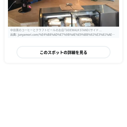
中目黒のコーヒーとクラフトビールのお店「SIDEWALK STAND（サイド ...
出典：
junyamori.com/%E4%B8%AD%E7%9B%AE%E9%BB%92%E3%81%AE%E
3%82%B3%E3%83%BC%E3%83%92%E3%83%BC%E3%81%A8%E3%82%AF%
E3%83%A9%E3%83%95%E3%83%88%E3%83%93%E3%83%BC%E3%83%A
B%E3%81%AE%E3%81%8A%E5%BA%97-sidewalk-stand-%E3%82%B5%E3%
このスポットの詳細を見る
82%A4%E3%83%89%E3%82%A6%E3%82%A9%E3%83%BC%E3%82%AF%E
3%82%B9%E3%82%BF%E3%83%B3%E3%83%89-%E3%81%AB%E8%A1%8
C%E3%81%A3%E3%81%A6%E3%81%8D%E3%81%9F-8f89a1978e83