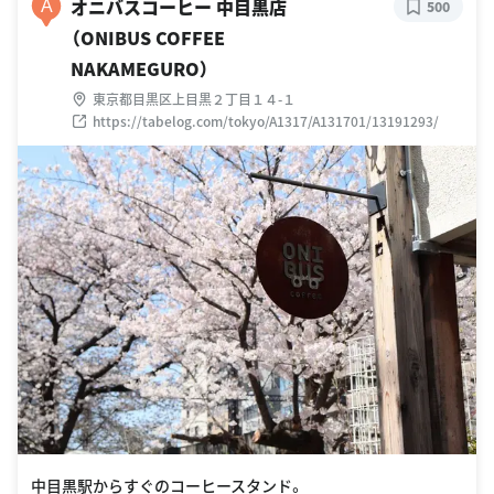
オニバスコーヒー 中目黒店
A
500
（ONIBUS COFFEE
NAKAMEGURO）
東京都目黒区上目黒２丁目１４-１
https://tabelog.com/tokyo/A1317/A131701/13191293/
中目黒駅からすぐのコーヒースタンド。