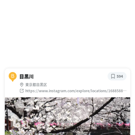
目黒川
B
594
東京都目黒区
https://www.instagram.com/explore/locations/16885882
3797539