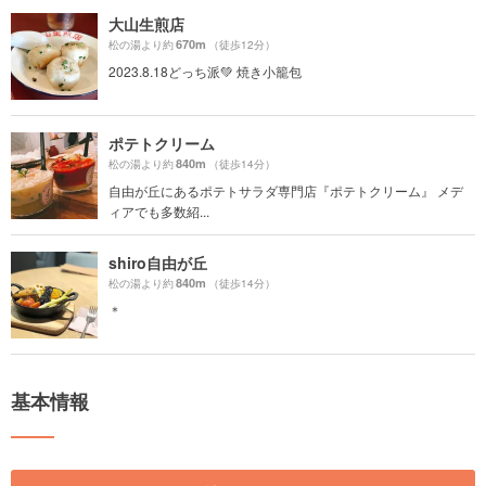
大山生煎店
670m
松の湯より約
（徒歩12分）
2023.8.18どっち派💚 焼き小籠包
ポテトクリーム
840m
松の湯より約
（徒歩14分）
自由が丘にあるポテトサラダ専門店『ポテトクリーム』 メデ
ィアでも多数紹...
shiro自由が丘
840m
松の湯より約
（徒歩14分）
＊
基本情報