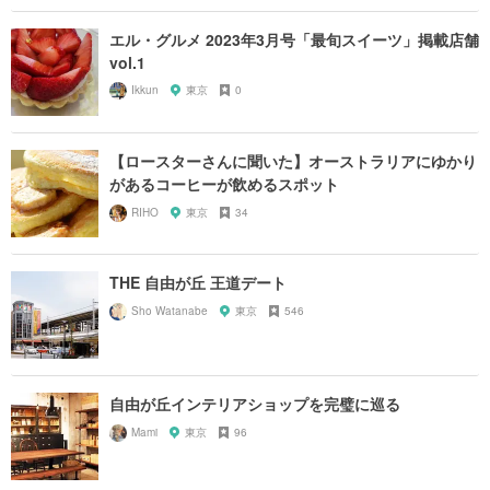
エル・グルメ 2023年3月号「最旬スイーツ」掲載店舗
vol.1
Ikkun
東京
0
【ロースターさんに聞いた】オーストラリアにゆかり
があるコーヒーが飲めるスポット
RIHO
東京
34
THE 自由が丘 王道デート
Sho Watanabe
東京
546
自由が丘インテリアショップを完璧に巡る
Mami
東京
96