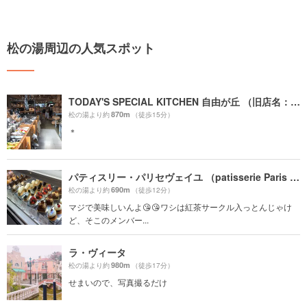
松の湯周辺の人気スポット
TODAY'S SPECIAL KITCHEN 自由が丘 （旧店名：TODAY'S TABLE）
870m
松の湯より約
（徒歩15分）
＊
パティスリー・パリセヴェイユ （patisserie Paris S'eveille）
690m
松の湯より約
（徒歩12分）
マジで美味しいんよ😘😘ワシは紅茶サークル入っとんじゃけ
ど、そこのメンバー...
ラ・ヴィータ
980m
松の湯より約
（徒歩17分）
せまいので、写真撮るだけ