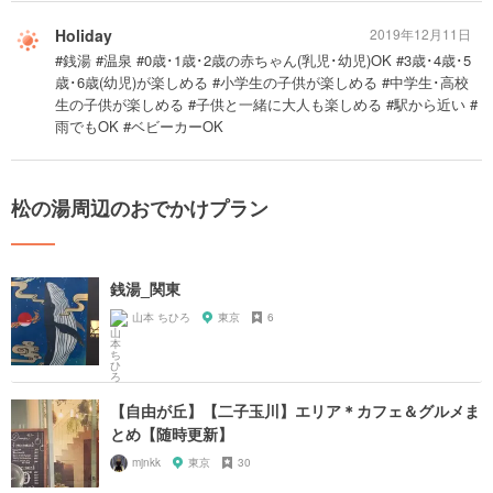
Holiday
2019年12月11日
#銭湯 #温泉 #0歳･1歳･2歳の赤ちゃん(乳児･幼児)OK #3歳･4歳･5
歳･6歳(幼児)が楽しめる #小学生の子供が楽しめる #中学生･高校
生の子供が楽しめる #子供と一緒に大人も楽しめる #駅から近い #
雨でもOK #ベビーカーOK
松の湯周辺のおでかけプラン
銭湯_関東
山本 ちひろ
東京
6
【自由が丘】【二子玉川】エリア＊カフェ＆グルメま
とめ【随時更新】
mjnkk
東京
30