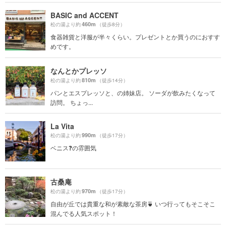
BASIC and ACCENT
460m
松の湯より約
（徒歩8分）
食器雑貨と洋服が半々くらい。プレゼントとか買うのにおすす
めです。
なんとかプレッソ
810m
松の湯より約
（徒歩14分）
パンとエスプレッソと、の姉妹店。 ソーダが飲みたくなって
訪問。 ちょっ...
La Vita
990m
松の湯より約
（徒歩17分）
ベニス❓の雰囲気
古桑庵
970m
松の湯より約
（徒歩17分）
自由が丘では貴重な和が素敵な茶房🍵 いつ行ってもそこそこ
混んでる人気スポット！