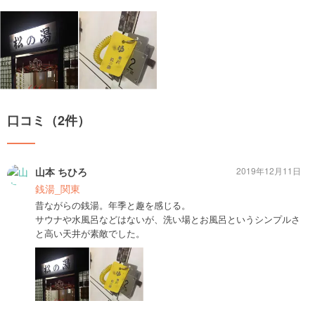
口コミ（2件）
山本 ちひろ
2019年12月11日
銭湯_関東
昔ながらの銭湯。年季と趣を感じる。
サウナや水風呂などはないが、洗い場とお風呂というシンプルさ
と高い天井が素敵でした。