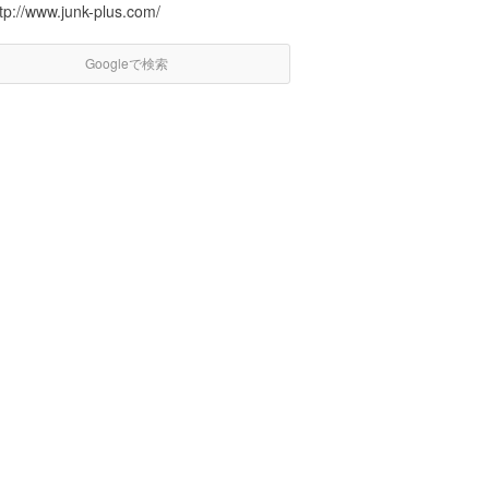
tp://www.junk-plus.com/
Googleで検索