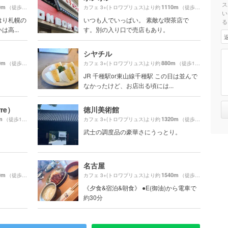
ス
0m
1110m
（徒歩27分）
カフェ 3+(トロワプリュス)より約
（徒歩19分）
い
はり札幌の
いつも人でいっぱい。 素敵な喫茶店で
る
高...
す。別の入り口で売店もあり。
シヤチル
0m
880m
（徒歩32分）
カフェ 3+(トロワプリュス)より約
（徒歩15分）
JR 千種駅or東山線千種駅 この日は並んで
なかったけど、お店出る頃には...
rre）
徳川美術館
m
1320m
（徒歩11分）
カフェ 3+(トロワプリュス)より約
（徒歩23分）
武士の調度品の豪華さにうっとり。
名古屋
0m
1540m
（徒歩22分）
カフェ 3+(トロワプリュス)より約
（徒歩26分）
《夕食&宿泊&朝食》 ●E(御油)から電車で
約30分