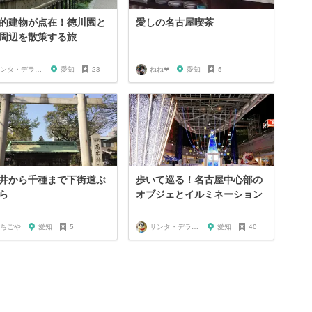
的建物が点在！徳川園と
愛しの名古屋喫茶
周辺を散策する旅
サンタ・デラックス
愛知
23
ねね‪‪❤︎‬
愛知
5
井から千種まで下街道ぶ
歩いて巡る！名古屋中心部の
ら
オブジェとイルミネーション
ちごや
愛知
5
サンタ・デラックス
愛知
40