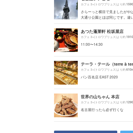
159
カフェ 3+(トロワプリュス)より約
さらーっと横目で見ましたがや
大通り公園とほぼ同じです。違いは
あつた蓬莱軒 松坂屋店
191
カフェ 3+(トロワプリュス)より約
11:00〜14:30
テーラ・テール（terre à te
610
カフェ 3+(トロワプリュス)より約
パン百名店 EAST 2020
世界の山ちゃん 本店
129
カフェ 3+(トロワプリュス)より約
名古屋行ったら必ず行くな