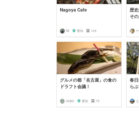
Nagoya Cafe
歴史
その
Mi
愛知
105
グルメの都「名古屋」の食の
春日
ドラフト会議！
らぶ
seijiro
愛知
72
え