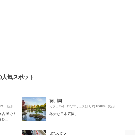
辺の人気スポット
徳川園
0m
1340m
（徒歩25分）
カフェ 3+(トロワプリュス)より約
（徒歩23分）
名古屋で人
雄大な日本庭園。
...
ボンボン