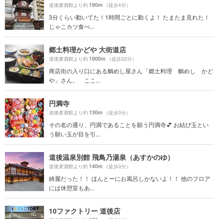
190m
道後麦酒館より約
（徒歩4分）
3分くらい動いてた！1時間ごとに動くよ！ たまたま見れた！
じゃこカツ食べ...
郷土料理かどや 大街道店
1900m
道後麦酒館より約
（徒歩32分）
商店街の入り口にある鯛めし屋さん「郷土料理 鯛めし かど
や」さん。 ここ...
円満寺
130m
道後麦酒館より約
（徒歩3分）
その名の通り、円満であることを願う円満寺💕 お結び玉とい
う願い玉が目を引...
道後温泉別館 飛鳥乃湯泉（あすかのゆ）
140m
道後麦酒館より約
（徒歩3分）
綺麗だった！！ ほんとーにお風呂しかないよ！！ 他のフロア
には休憩室もあ...
10ファクトリー 道後店