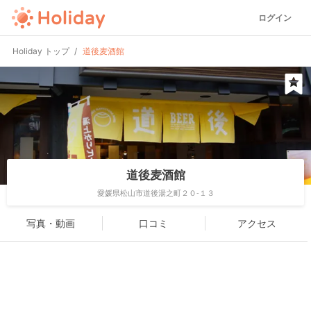
ログイン
Holiday トップ
道後麦酒館
道後麦酒館
愛媛県松山市道後湯之町２０-１３
写真・動画
口コミ
アクセス