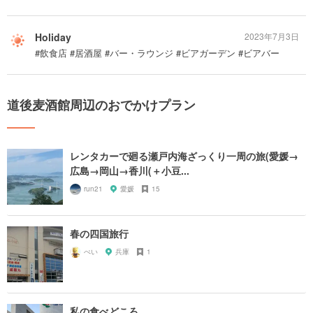
Holiday
2023年7月3日
#飲食店 #居酒屋 #バー・ラウンジ #ビアガーデン #ビアバー
道後麦酒館周辺のおでかけプラン
レンタカーで廻る瀬戸内海ざっくり一周の旅(愛媛→
広島→岡山→香川(＋小豆...
run21
愛媛
15
春の四国旅行
ぺい
兵庫
1
私の食べどころ