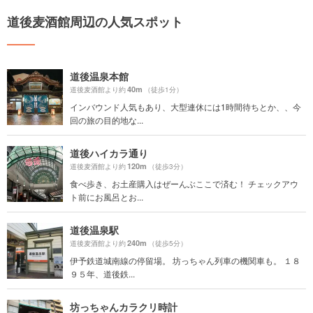
道後麦酒館周辺の人気スポット
道後温泉本館
40m
道後麦酒館より約
（徒歩1分）
インバウンド人気もあり、大型連休には1時間待ちとか、、今
回の旅の目的地な...
道後ハイカラ通り
120m
道後麦酒館より約
（徒歩3分）
食べ歩き、お土産購入はぜーんぶここで済む！ チェックアウ
ト前にお風呂とお...
道後温泉駅
240m
道後麦酒館より約
（徒歩5分）
伊予鉄道城南線の停留場。 坊っちゃん列車の機関車も。 １８
９５年、道後鉄...
坊っちゃんカラクリ時計