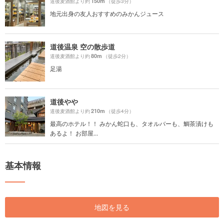
150m
道後麦酒館より約
（徒歩3分）
地元出身の友人おすすめのみかんジュース
道後温泉 空の散歩道
80m
道後麦酒館より約
（徒歩2分）
足湯
道後やや
210m
道後麦酒館より約
（徒歩4分）
最高のホテル！！ みかん蛇口も、タオルバーも、鯛茶漬けも
あるよ！ お部屋...
基本情報
地図を見る