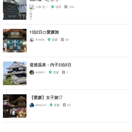
小柳 恵一
福岡
128
1泊2日🍊愛媛旅
Amelia
愛媛
28
道後温泉・内子2泊3日
sekkie1
愛媛
3
【愛媛】女子旅♡
Natsum!
愛媛
83