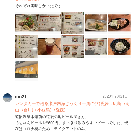
それぞれ美味しかったです
run21
2020年9月21日
レンタカーで廻る瀬戸内海ざっくり一周の旅(愛媛→広島→岡
山→香川(＋小豆島)→愛媛)
道後温泉本館前の道後の地ビール屋さん。
坊ちゃんビール1杯600円。すっきり飲みやすいビールでした。現
在はコロナ禍のため、テイクアウトのみ。