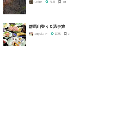
uichi6
群馬
10
群馬山登り＆温泉旅
anyuko14
群馬
3