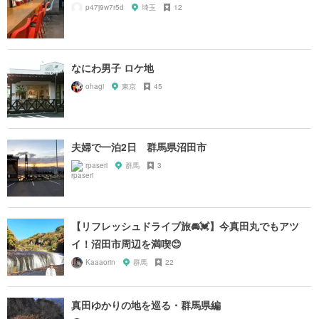
p47j9w7r5d
埼玉
12
なにわ男子 ロケ地
ohagi
東京
45
夫婦で一泊2日 群馬県沼田市
rpaseri
群馬
3
【リフレッシュドライブ旅🚘💓】今真田丸でもアツ
イ！沼田市周辺を満喫😊
Kaaaorin
群馬
22
真田ゆかりの地を巡る・群馬県編