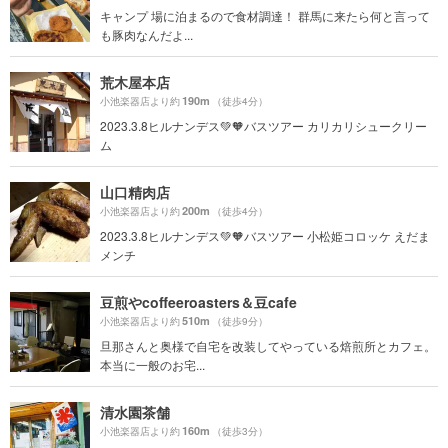
キャンプ 場に泊まるので食材調達！ 群馬に来たら何と言って
も豚肉なんだよ...
荒木屋本店
190m
小池楽器店より約
（徒歩4分）
2023.3.8ヒルナンデス💚🧡バスツアー カリカリシュークリー
ム
山口精肉店
200m
小池楽器店より約
（徒歩4分）
2023.3.8ヒルナンデス💚🧡バスツアー 小松姫コロッケ えだま
メンチ
豆煎やcoffeeroasters＆豆cafe
510m
小池楽器店より約
（徒歩9分）
旦那さんと奥様で自宅を改装してやっている焙煎所とカフェ。
本当に一般のお宅...
清水園茶舗
160m
小池楽器店より約
（徒歩3分）