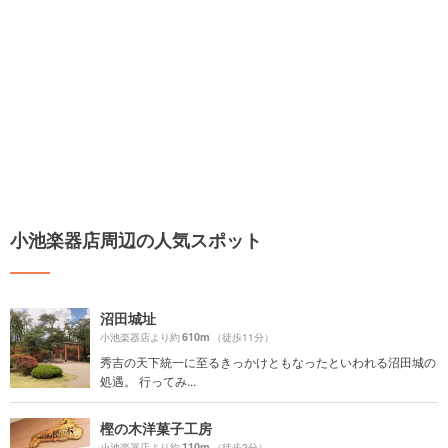
小池楽器店周辺の人気スポット
沼田城址
610m
小池楽器店より約
（徒歩11分）
秀吉の天下統一に至るきっかけともなったといわれる沼田城の
処遇。 行ってみ...
樫の木洋菓子工房
110m
小池楽器店より約
（徒歩2分）