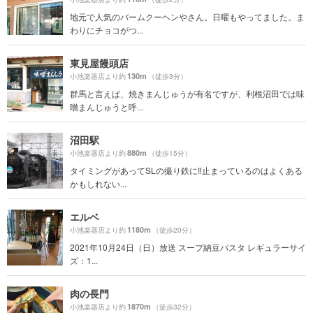
地元で人気のバームクーヘンやさん。日曜もやってました。ま
わりにチョコがつ...
東見屋饅頭店
130m
小池楽器店より約
（徒歩3分）
群馬と言えば、焼きまんじゅうが有名ですが、利根沼田では味
噌まんじゅうと呼...
沼田駅
880m
小池楽器店より約
（徒歩15分）
タイミングがあってSLの撮り鉄に‼︎止まっているのはよくある
かもしれない...
エルベ
1180m
小池楽器店より約
（徒歩20分）
2021年10月24日（日）放送 スープ納豆パスタ レギュラーサイ
ズ：1...
肉の長門
1870m
小池楽器店より約
（徒歩32分）