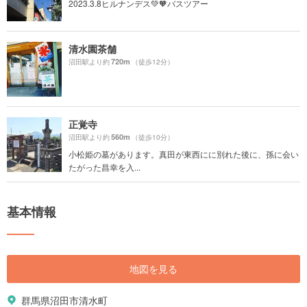
2023.3.8ヒルナンデス💚🧡バスツアー
清水園茶舗
720m
沼田駅より約
（徒歩12分）
正覚寺
560m
沼田駅より約
（徒歩10分）
小松姫の墓があります。真田が東西にに別れた後に、孫に会い
たがった昌幸を入...
基本情報
地図を見る
群馬県沼田市清水町