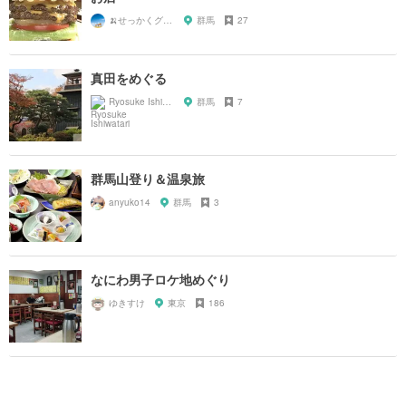
🍌せっかくグルメまにあ🍌
群馬
27
真田をめぐる
Ryosuke Ishiwatari
群馬
7
群馬山登り＆温泉旅
anyuko14
群馬
3
なにわ男子ロケ地めぐり
ゆきすけ
東京
186