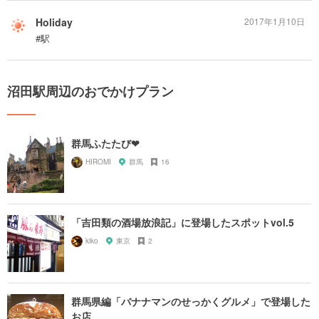
Holiday
2017年1月10日
#駅
沼田駅周辺のおでかけプラン
群馬ふたたび❤︎
HIROMI
群馬
16
「吉田類の酒場放浪記」に登場したスポットvol.5
kiko
東京
2
群馬県編「バナナマンのせっかくグルメ」で登場した
お店