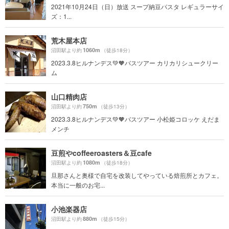
2021年10月24日（日）放送 スープ納豆パスタ レギュラーサイ
ズ：1...
荒木屋本店
1060m
沼田駅より約
（徒歩18分）
2023.3.8ヒルナンデス💚🧡バスツアー カリカリシュークリー
ム
山口精肉店
750m
沼田駅より約
（徒歩13分）
2023.3.8ヒルナンデス💚🧡バスツアー 小松姫コロッケ えだま
メンチ
豆煎やcoffeeroasters＆豆cafe
1080m
沼田駅より約
（徒歩18分）
旦那さんと奥様で自宅を改装してやっている焙煎所とカフェ。
本当に一般のお宅...
小池楽器店
880m
沼田駅より約
（徒歩15分）