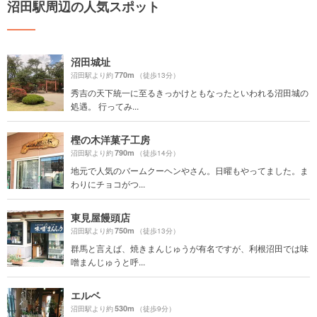
沼田駅周辺の人気スポット
沼田城址
770m
沼田駅より約
（徒歩13分）
秀吉の天下統一に至るきっかけともなったといわれる沼田城の
処遇。 行ってみ...
樫の木洋菓子工房
790m
沼田駅より約
（徒歩14分）
地元で人気のバームクーヘンやさん。日曜もやってました。ま
わりにチョコがつ...
東見屋饅頭店
750m
沼田駅より約
（徒歩13分）
群馬と言えば、焼きまんじゅうが有名ですが、利根沼田では味
噌まんじゅうと呼...
エルベ
530m
沼田駅より約
（徒歩9分）