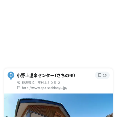
小野上温泉センター（さちのゆ）
D
15
群馬県渋川市村上３０５-２
http://www.spa-sachinoyu.jp/