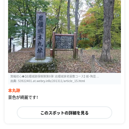
箕輪初心●【岩櫃城跡探検隊第8弾：岩櫃城家老屋敷コース】 城・陶芸 ...
出典：
53922401.at.webry.info/201311/article_15.html
本丸跡
景色が綺麗です！
このスポットの詳細を見る