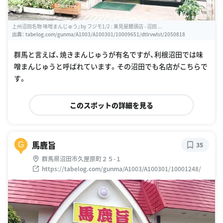
上州沼田名物 味噌まんじゅう』by フジモ1/2 : 東見屋饅頭店 - 沼田 ...
出典：
tabelog.com/gunma/A1003/A100301/10009651/dtlrvwlst/2050818
群馬と言えば、焼きまんじゅうが有名ですが、利根沼田では味
噌まんじゅうと呼ばれています。その沼田でも名店がこちらで
す。
このスポットの詳細を見る
馬鹿旨
G
35
群馬県沼田市久屋原町２５-１
https://tabelog.com/gunma/A1003/A100301/10001248/