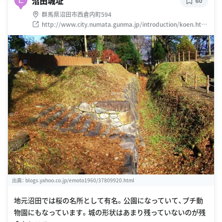
沼田城址
E
60
群馬県沼田市西倉内町594
http://www.city.numata.gunma.jp/introduction/koen.htm
l
出典：
blogs.yahoo.co.jp/emoto1960/37809920.html
地元沼田では桜の名所として有名。公園になっていて、プチ動
物園にもなっています。城の形状はあまり残っていないのが残