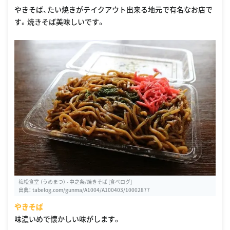
やきそば、たい焼きがテイクアウト出来る地元で有名なお店で
す。焼きそば美味しいです。
梅松食堂 （うめまつ） - 中之条/焼きそば [食べログ]
出典：
tabelog.com/gunma/A1004/A100403/10002877
やきそば
味濃いめで懐かしい味がします。