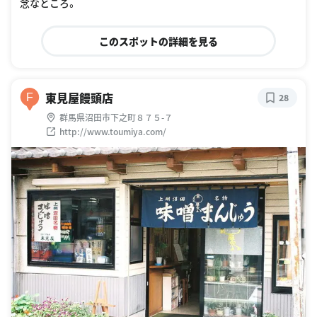
念なところ。
このスポットの詳細を見る
東見屋饅頭店
F
28
群馬県沼田市下之町８７５-７
http://www.toumiya.com/