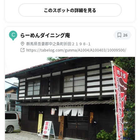
このスポットの詳細を見る
らーめんダイニング庵
C
26
群馬県吾妻郡中之条町折田２１９８-１
https://tabelog.com/gunma/A1004/A100403/10009500/