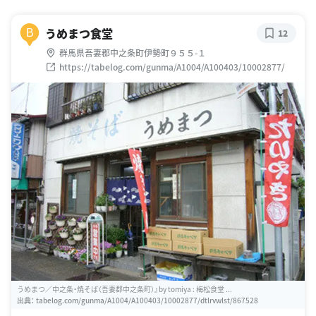
うめまつ食堂
B
12
群馬県吾妻郡中之条町伊勢町９５５-１
https://tabelog.com/gunma/A1004/A100403/10002877/
うめまつ／中之条・焼そば（吾妻郡中之条町）』by tomiya : 梅松食堂 ...
出典：
tabelog.com/gunma/A1004/A100403/10002877/dtlrvwlst/867528