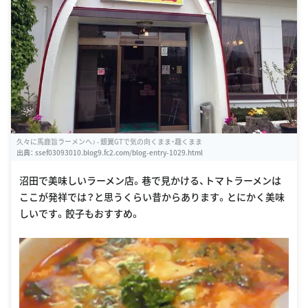
久々に馬鹿旨ラーメンへ♪ - 銀翼GTで気の向くまま・趣くまま
出典：
ssef03093010.blog9.fc2.com/blog-entry-1029.html
沼田で美味しいラーメン店。巷で見かける、トマトラーメンは
ここが発祥では？と思うくらい昔からあります。とにかく美味
しいです。餃子もおすすめ。