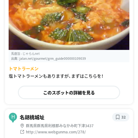
馬鹿旨 - じゃらんnet
出典：
jalan.net/gourmet/grm_guide000000109039
トマトラーメン
塩トマトラーメンもありますが、まずはこちらを！
このスポットの詳細を見る
名胡桃城址
H
32
群馬県群馬県利根郡みなかみ町下津3437
http://www.webgunma.com/278/